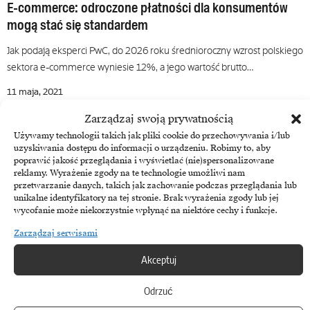
E-commerce: odroczone płatności dla konsumentów
mogą stać się standardem
Jak podają eksperci PwC, do 2026 roku średnioroczny wzrost polskiego
sektora e-commerce wyniesie 12%, a jego wartość brutto…
11 maja, 2021
Zarządzaj swoją prywatnością
Używamy technologii takich jak pliki cookie do przechowywania i/lub
uzyskiwania dostępu do informacji o urządzeniu. Robimy to, aby
poprawić jakość przeglądania i wyświetlać (nie)spersonalizowane
reklamy. Wyrażenie zgody na te technologie umożliwi nam
przetwarzanie danych, takich jak zachowanie podczas przeglądania lub
unikalne identyfikatory na tej stronie. Brak wyrażenia zgody lub jej
wycofanie może niekorzystnie wpłynąć na niektóre cechy i funkcje.
Zarządzaj serwisami
Akceptuj
Agata Lejman
Odrzuć
Strategie digital a rozwój narzędzi finansowych