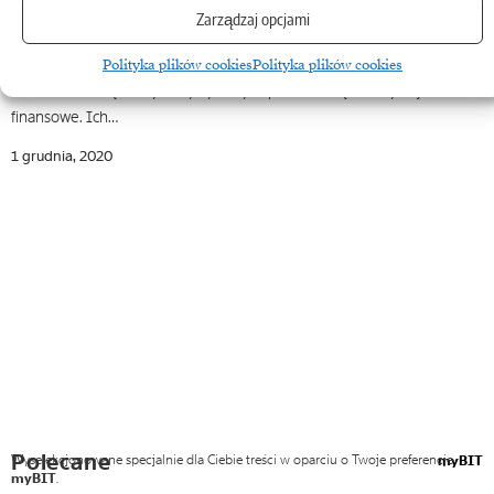
w czasach pandemii
Zarządzaj opcjami
BIG DATA, zaawansowana analityka, uczenie maszynowe – to tylko
Polityka plików cookies
Polityka plików cookies
niektóre z narzędzi wykorzystywanych przez wiodące instytucje
finansowe. Ich…
1 grudnia, 2020
Polecane
Wyselekcjonowane specjalnie dla Ciebie treści w oparciu o Twoje preferencje
myBIT
myBIT
.