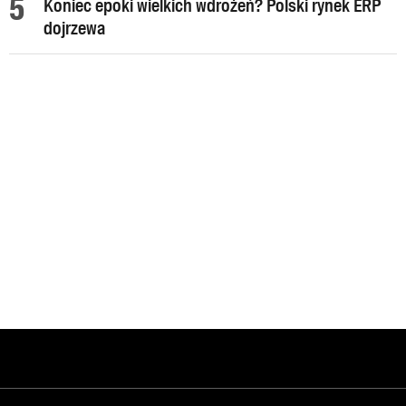
Koniec epoki wielkich wdrożeń? Polski rynek ERP
dojrzewa