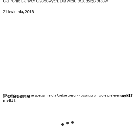
Ochronie Danych Osobowych. Dla wielu przedsiębiorców i…
21 kwietnia, 2018
Polecane
Wyselekcjonowane specjalnie dla Ciebie treści w oparciu o Twoje preferencje
myBIT
myBIT
.