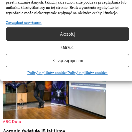
przetwarzanie danych, takich jak zachowanie podczas przeglądania lub
Robert Kubica o technologii w Formule 1
unikalne identyfikatory na tej stronie. Brak wyrażenia zgody lub jej
wycofanie może niekorzystnie wpłynąć na niektóre cechy i funkcje.
Naspotkaniu partnerów Acronis, będącym jednocześnie 15leciem
firmy, gościem specjalnym był Robert Kubica, z którym rozmawiałem
Zarządzaj serwisami
o wpływie technologii…
Akceptuj
22 października, 2018
Odrzuć
Zarządzaj opcjami
Polityka plików cookies
Polityka plików cookies
ABC Data
Acronis świętuje 15 lat firmy