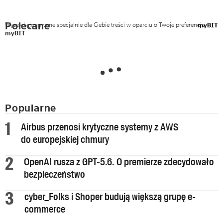
Polecane
Wyselekcjonowane specjalnie dla Ciebie treści w oparciu o Twoje preferencje
myBIT
myBIT
.
Popularne
Airbus przenosi krytyczne systemy z AWS
do europejskiej chmury
OpenAI rusza z GPT-5.6. O premierze zdecydowało
bezpieczeństwo
cyber_Folks i Shoper budują większą grupę e-
commerce