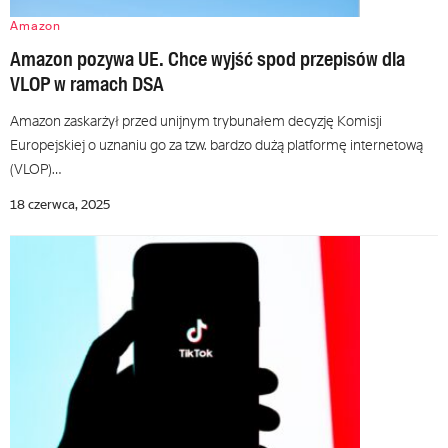
Amazon
Amazon pozywa UE. Chce wyjść spod przepisów dla
VLOP w ramach DSA
Amazon zaskarżył przed unijnym trybunałem decyzję Komisji
Europejskiej o uznaniu go za tzw. bardzo dużą platformę internetową
(VLOP)…
18 czerwca, 2025