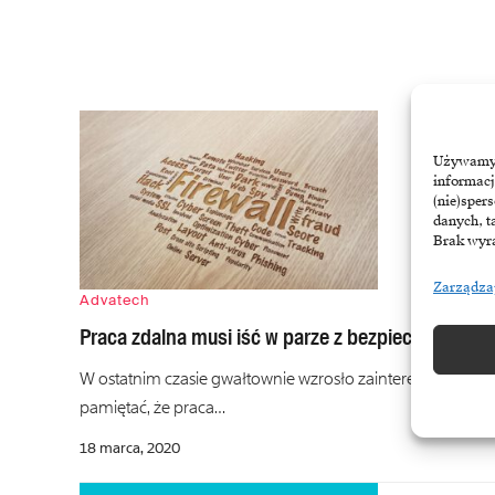
Używamy t
informacj
(nie)sper
danych, t
Brak wyra
Zarządza
Advatech
Praca zdalna musi iść w parze z bezpieczeństwe
W ostatnim czasie gwałtownie wzrosło zainteresowanie p
pamiętać, że praca…
18 marca, 2020