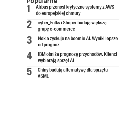
Popularne
Airbus przenosi krytyczne systemy z AWS
do europejskiej chmury
cyber_Folks i Shoper budują większą
grupę e-commerce
Nokia zyskuje na boomie AI. Wyniki lepsze
od prognoz
IBM obniża prognozę przychodów. Klienci
wybierają sprzęt AI
Chiny budują alternatywę dla sprzętu
ASML