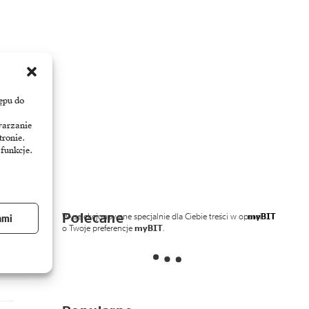
ępu do
warzanie
tronie.
 funkcje.
Polecane
Wyselekcjonowane specjalnie dla Ciebie treści w oparciu
myBIT
ami
o Twoje preferencje
myBIT
.
nak