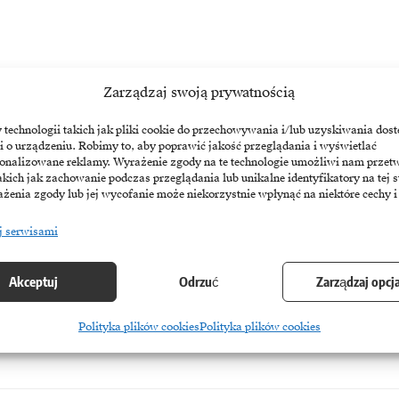
Zarządzaj swoją prywatnością
echnologii takich jak pliki cookie do przechowywania i/lub uzyskiwania dost
i o urządzeniu. Robimy to, aby poprawić jakość przeglądania i wyświetlać
sonalizowane reklamy. Wyrażenie zgody na te technologie umożliwi nam przet
akich jak zachowanie podczas przeglądania lub unikalne identyfikatory na tej s
żenia zgody lub jej wycofanie może niekorzystnie wpłynąć na niektóre cechy i
j serwisami
m zasobów IT (wywiad)
Akceptuj
Odrzuć
Zarządzaj opcj
racą zdalną w związku z zagrożeniem epidemiologicznym. Warto jed
Polityka plików cookies
Polityka plików cookies