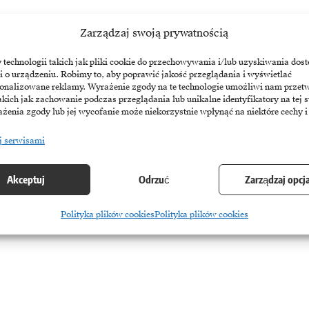
Zarządzaj swoją prywatnością
echnologii takich jak pliki cookie do przechowywania i/lub uzyskiwania dost
i o urządzeniu. Robimy to, aby poprawić jakość przeglądania i wyświetlać
sonalizowane reklamy. Wyrażenie zgody na te technologie umożliwi nam przet
akich jak zachowanie podczas przeglądania lub unikalne identyfikatory na tej s
łdzie
żenia zgody lub jej wycofanie może niekorzystnie wpłynąć na niektóre cechy i
ściową spółką giełdową w Korei Południowej. Teraz pierwsze miejsc
j serwisami
Akceptuj
Odrzuć
Zarządzaj opcj
Polityka plików cookies
Polityka plików cookies