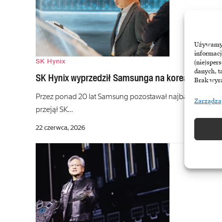
Używamy t
informacj
SK Hynix
(nie)sper
danych, t
SK Hynix wyprzedził Samsunga na koreańskiej gie
Brak wyra
Przez ponad 20 lat Samsung pozostawał najbardziej warto
Zarządza
przejął SK…
22 czerwca, 2026