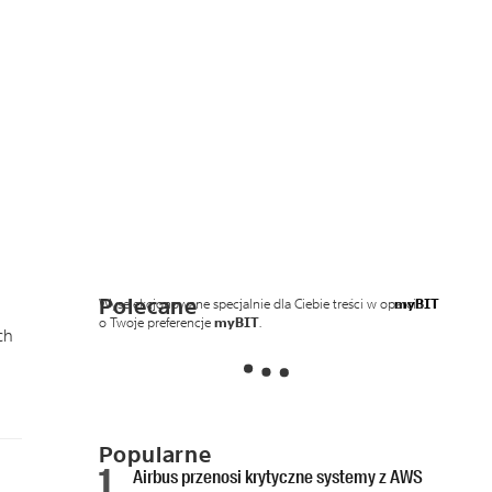
Polecane
Wyselekcjonowane specjalnie dla Ciebie treści w oparciu
myBIT
o Twoje preferencje
myBIT
.
ch
Popularne
Airbus przenosi krytyczne systemy z AWS