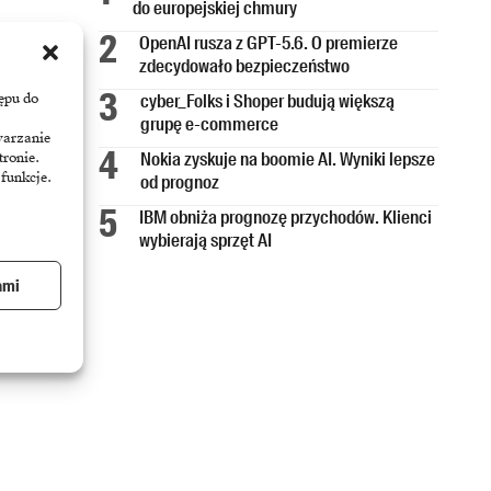
do europejskiej chmury
OpenAI rusza z GPT-5.6. O premierze
zdecydowało bezpieczeństwo
cyber_Folks i Shoper budują większą
ępu do
grupę e-commerce
warzanie
Nokia zyskuje na boomie AI. Wyniki lepsze
tronie.
 funkcje.
od prognoz
e
IBM obniża prognozę przychodów. Klienci
wybierają sprzęt AI
ami