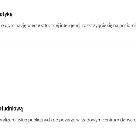
botykę
o dominację w erze sztucznej inteligencji rozstrzygnie się na poziom
Południową
z paraliżem usług publicznych po pożarze w rządowym centrum danych.