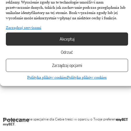
LOG Plus – zarządzanie zasobami IT, prostsze niż
reklamy. Wyrażenie zgody na te technologie umożliwi nam
przetwarzanie danych, takich jak zachowanie podczas przeglądania lub
myślisz
unikalne identyfikatory na tej stronie. Brak wyrażenia zgody lub jej
wycofanie może niekorzystnie wpłynąć na niektóre cechy i funkcje.
Okres pandemii to czas wzmożonej cyfryzacji firm. Dane Gartnera
Zarządzaj serwisami
wskazują, że w 2020 roku sprzedaż sprzętu IT, w…
8 lutego, 2021
Akceptuj
Odrzuć
Zarządzaj opcjami
Polityka plików cookies
Polityka plików cookies
Polecane
Wyselekcjonowane specjalnie dla Ciebie treści w oparciu o Twoje preferencje
myBIT
myBIT
.