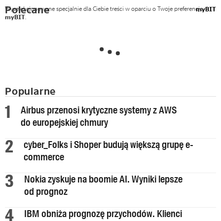
Polecane
Wyselekcjonowane specjalnie dla Ciebie treści w oparciu o Twoje preferencje
myBIT
myBIT
.
Popularne
Airbus przenosi krytyczne systemy z AWS
do europejskiej chmury
cyber_Folks i Shoper budują większą grupę e-
commerce
Nokia zyskuje na boomie AI. Wyniki lepsze
od prognoz
IBM obniża prognozę przychodów. Klienci