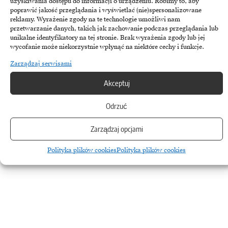
uzyskiwania dostępu do informacji o urządzeniu. Robimy to, aby
Cyberbezpieczeństwo
poprawić jakość przeglądania i wyświetlać (nie)spersonalizowane
reklamy. Wyrażenie zgody na te technologie umożliwi nam
„W cyberbezpieczeństwie musimy być na bieżąco” –
przetwarzanie danych, takich jak zachowanie podczas przeglądania lub
Marcin Krzemieniewski, IT Solution Factor
unikalne identyfikatory na tej stronie. Brak wyrażenia zgody lub jej
wycofanie może niekorzystnie wpłynąć na niektóre cechy i funkcje.
Polskie firmy stają przed wyzwaniami związanymi z coraz bardziej
Zarządzaj serwisami
zaawansowanymi zagrożeniami cybernetycznymi. Jakie kroki powinny
podjąć organizacje, aby…
Akceptuj
14 maja, 2024
Odrzuć
Zarządzaj opcjami
Polityka plików cookies
Polityka plików cookies