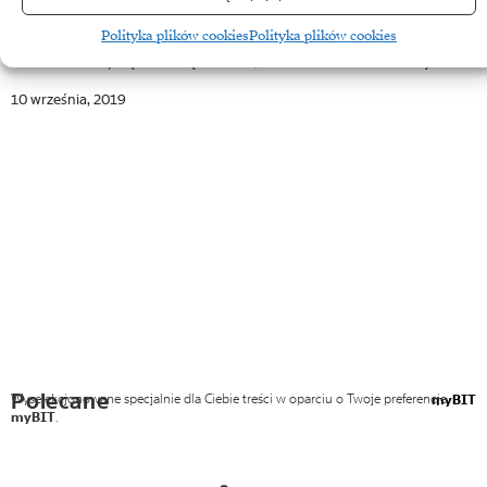
Udogodnienia w dostępnie do szkoleń, wsparcie sprzedaży i wsparcie
Polityka plików cookies
Polityka plików cookies
techniczne dotyczące rozwiązań OVH, to niektóre z elementów już…
10 września, 2019
Polecane
Wyselekcjonowane specjalnie dla Ciebie treści w oparciu o Twoje preferencje
myBIT
myBIT
.