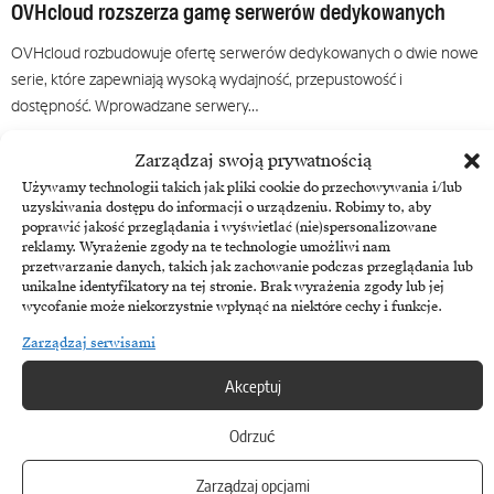
OVHcloud rozszerza gamę serwerów dedykowanych
OVHcloud rozbudowuje ofertę serwerów dedykowanych o dwie nowe
serie, które zapewniają wysoką wydajność, przepustowość i
dostępność. Wprowadzane serwery…
8 kwietnia, 2021
Zarządzaj swoją prywatnością
Używamy technologii takich jak pliki cookie do przechowywania i/lub
uzyskiwania dostępu do informacji o urządzeniu. Robimy to, aby
poprawić jakość przeglądania i wyświetlać (nie)spersonalizowane
reklamy. Wyrażenie zgody na te technologie umożliwi nam
przetwarzanie danych, takich jak zachowanie podczas przeglądania lub
unikalne identyfikatory na tej stronie. Brak wyrażenia zgody lub jej
wycofanie może niekorzystnie wpłynąć na niektóre cechy i funkcje.
Zarządzaj serwisami
Akceptuj
Odrzuć
Chmura
Program Partnerski OVH jest już globalnie dostępny
Zarządzaj opcjami