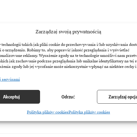
Zarządzaj swoją prywatnością
echnologii takich jak pliki cookie do przechowywania i/lub uzyskiwania dost
i o urządzeniu. Robimy to, aby poprawić jakość przeglądania i wyświetlać
sonalizowane reklamy. Wyrażenie zgody na te technologie umożliwi nam przet
akich jak zachowanie podczas przeglądania lub unikalne identyfikatory na tej s
żenia zgody lub jej wycofanie może niekorzystnie wpłynąć na niektóre cechy i
j serwisami
plany, realne bariery
Akceptuj
Odrzuć
Zarządzaj opcj
tor ubezpieczeniowy, a blisko 60% liderów branży uznaje ją za kluczo
Polityka plików cookies
Polityka plików cookies