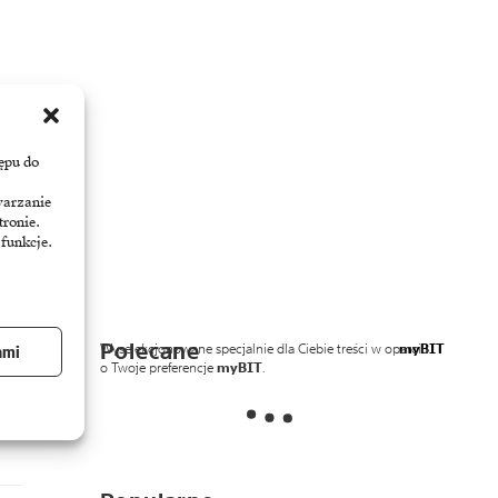
ępu do
warzanie
tronie.
 funkcje.
Polecane
Wyselekcjonowane specjalnie dla Ciebie treści w oparciu
myBIT
ami
o Twoje preferencje
myBIT
.
wy