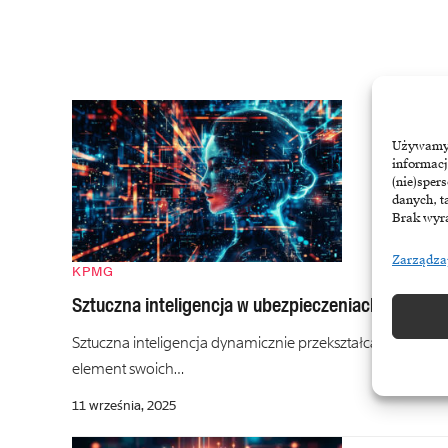
Używamy t
informacj
(nie)sper
danych, t
Brak wyra
Zarządza
KPMG
Sztuczna inteligencja w ubezpieczeniach: Wielkie 
Sztuczna inteligencja dynamicznie przekształca polski sek
element swoich…
11 września, 2025