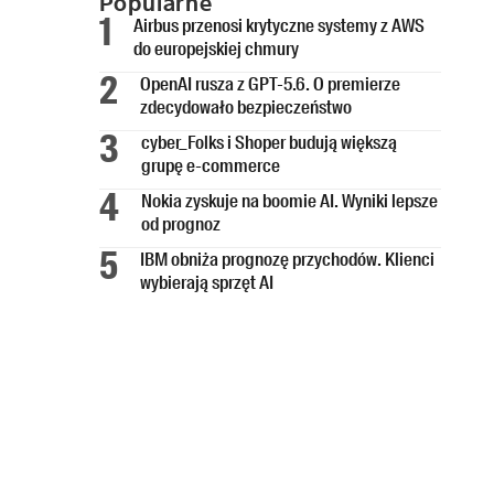
Popularne
Airbus przenosi krytyczne systemy z AWS
do europejskiej chmury
OpenAI rusza z GPT-5.6. O premierze
zdecydowało bezpieczeństwo
cyber_Folks i Shoper budują większą
grupę e-commerce
Nokia zyskuje na boomie AI. Wyniki lepsze
od prognoz
IBM obniża prognozę przychodów. Klienci
wybierają sprzęt AI