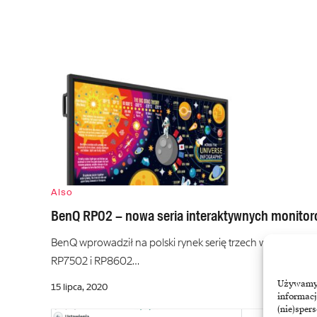
Also
BenQ RP02 – nowa seria interaktywnych monito
BenQ wprowadził na polski rynek serię trzech wielkofor
RP7502 i RP8602…
Używamy t
15 lipca, 2020
informacj
(nie)sper