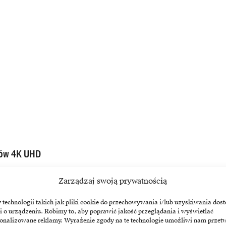
rów 4K UHD
matowych monitorów interaktywnych o rozdzielczości 4K UHD: RP6502,
Zarządzaj swoją prywatnością
echnologii takich jak pliki cookie do przechowywania i/lub uzyskiwania dost
i o urządzeniu. Robimy to, aby poprawić jakość przeglądania i wyświetlać
sonalizowane reklamy. Wyrażenie zgody na te technologie umożliwi nam przet