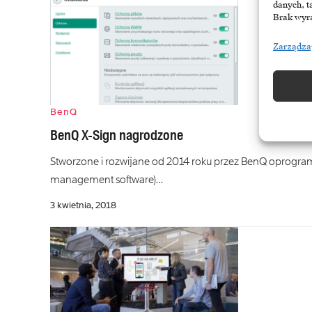
danych, t
Brak wyra
Zarządza
BenQ
BenQ X-Sign nagrodzone
Stworzone i rozwijane od 2014 roku przez BenQ oprogram
management software)…
3 kwietnia, 2018