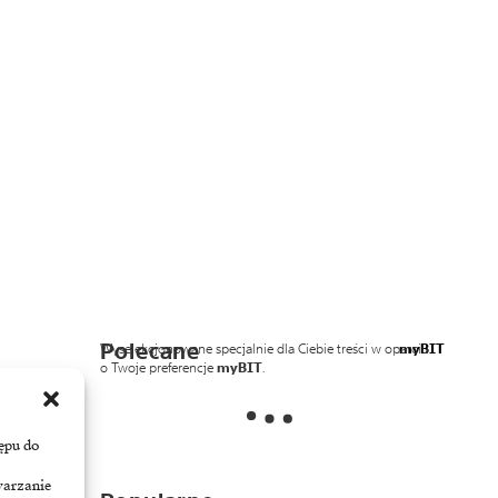
Polecane
Wyselekcjonowane specjalnie dla Ciebie treści w oparciu
myBIT
o Twoje preferencje
myBIT
.
ępu do
warzanie