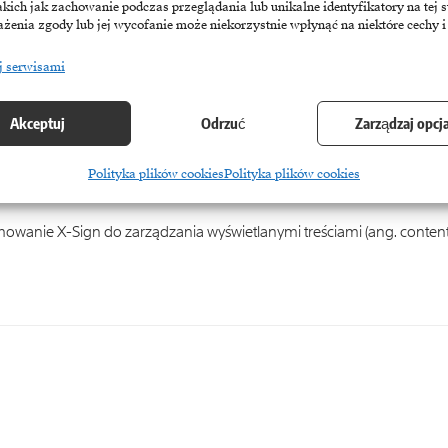
akich jak zachowanie podczas przeglądania lub unikalne identyfikatory na tej s
żenia zgody lub jej wycofanie może niekorzystnie wpłynąć na niektóre cechy i
j serwisami
Akceptuj
Odrzuć
Zarządzaj opcj
Polityka plików cookies
Polityka plików cookies
owanie X-Sign do zarządzania wyświetlanymi treściami (ang. conten