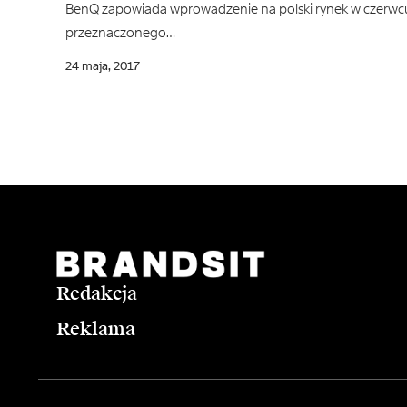
BenQ zapowiada wprowadzenie na polski rynek w czerwcu
przeznaczonego…
24 maja, 2017
Redakcja
Reklama