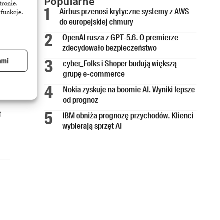
Popularne
tronie.
Airbus przenosi krytyczne systemy z AWS
 funkcje.
do europejskiej chmury
OpenAI rusza z GPT-5.6. O premierze
zdecydowało bezpieczeństwo
ami
cyber_Folks i Shoper budują większą
grupę e-commerce
Nokia zyskuje na boomie AI. Wyniki lepsze
od prognoz
t
IBM obniża prognozę przychodów. Klienci
wybierają sprzęt AI