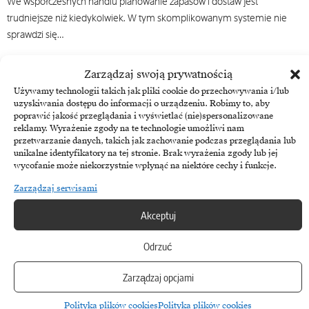
We współczesnych handlu planowanie zapasów i dostaw jest
trudniejsze niż kiedykolwiek. W tym skomplikowanym systemie nie
sprawdzi się…
11 maja, 2022
Zarządzaj swoją prywatnością
Używamy technologii takich jak pliki cookie do przechowywania i/lub
uzyskiwania dostępu do informacji o urządzeniu. Robimy to, aby
poprawić jakość przeglądania i wyświetlać (nie)spersonalizowane
reklamy. Wyrażenie zgody na te technologie umożliwi nam
przetwarzanie danych, takich jak zachowanie podczas przeglądania lub
unikalne identyfikatory na tej stronie. Brak wyrażenia zgody lub jej
wycofanie może niekorzystnie wpłynąć na niektóre cechy i funkcje.
Zarządzaj serwisami
Akceptuj
Odrzuć
E-commerce
4 popularne modele przepływu towarów stosowane w e-
Zarządzaj opcjami
commerce
Polityka plików cookies
Polityka plików cookies