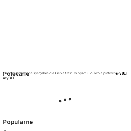
Polecane
Wyselekcjonowane specjalnie dla Ciebie treści w oparciu o Twoje preferencje
myBIT
myBIT
.
Popularne