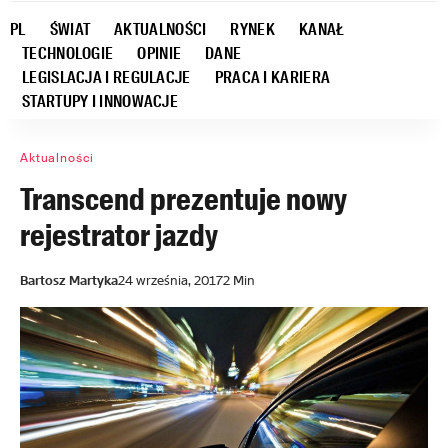
PL
ŚWIAT
AKTUALNOŚCI
RYNEK
KANAŁ
TECHNOLOGIE
OPINIE
DANE
LEGISLACJA I REGULACJE
PRACA I KARIERA
STARTUPY I INNOWACJE
Aktualności
Transcend prezentuje nowy
rejestrator jazdy
Bartosz Martyka
24 września, 2017
2 Min