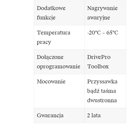
Dodatkowe
Nagrywanie
funkcje
awaryjne
Temperatura
-20°C – 65°C
pracy
Dołączone
DrivePro
oprogramowanie
Toolbox
Mocowanie
Przyssawka
bądź taśma
dwustronna
Gwarancja
2 lata