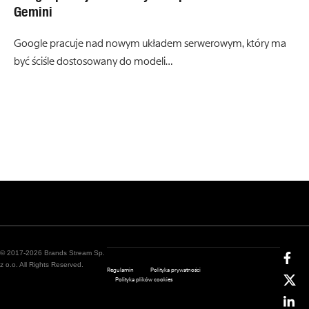
Gemini
Google pracuje nad nowym układem serwerowym, który ma
być ściśle dostosowany do modeli…
© 2017-2026 Brands Stream Sp.
z o.o. All Rights Reserved.
Regulamin
Polityka prywatności
Polityka plików cookies