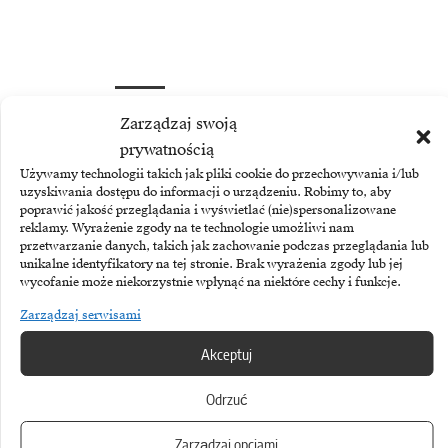
Zarządzaj swoją
TEMATY:
Mikrofon
Motoryzacja
Rejestrator
prywatnością
Rozwiązania programowania
Sprzęt
Transcend
Wi-Fi
Używamy technologii takich jak pliki cookie do przechowywania i/lub
uzyskiwania dostępu do informacji o urządzeniu. Robimy to, aby
poprawić jakość przeglądania i wyświetlać (nie)spersonalizowane
reklamy. Wyrażenie zgody na te technologie umożliwi nam
Udostępnij
przetwarzanie danych, takich jak zachowanie podczas przeglądania lub
unikalne identyfikatory na tej stronie. Brak wyrażenia zgody lub jej
wycofanie może niekorzystnie wpłynąć na niektóre cechy i funkcje.
Biuletyn
Zarządzaj serwisami
Dołącz do najlepszego biuletynu w
Akceptuj
branży ICT!
Odrzuć
Zarządzaj opcjami