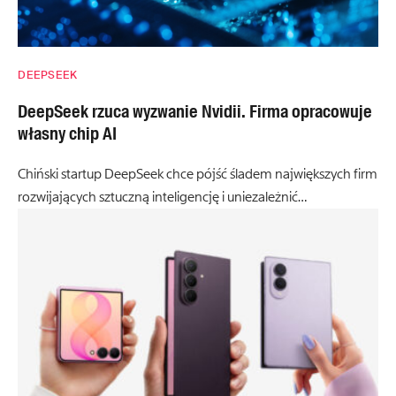
DEEPSEEK
DeepSeek rzuca wyzwanie Nvidii. Firma opracowuje
własny chip AI
Chiński startup DeepSeek chce pójść śladem największych firm
rozwijających sztuczną inteligencję i uniezależnić…