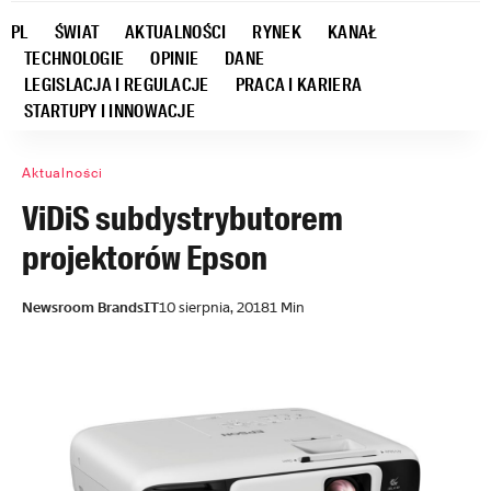
PL
ŚWIAT
AKTUALNOŚCI
RYNEK
KANAŁ
TECHNOLOGIE
OPINIE
DANE
LEGISLACJA I REGULACJE
PRACA I KARIERA
STARTUPY I INNOWACJE
Aktualności
ViDiS subdystrybutorem
projektorów Epson
Newsroom BrandsIT
10 sierpnia, 2018
1 Min