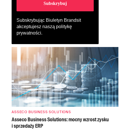
Subskrybując Biuletyn Brandsit
akceptujesz naszą
politykę
prywatności
.
ASSECO BUSINESS SOLUTIONS
Asseco Business Solutions: mocny wzrost zysku
i sprzedaży ERP