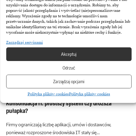
uzyskiwania dostępu do informacji o urządzeniu. Robimy to, aby
o wartości 10 mld dolarów z…
poprawić jakość przeglądania i wyświetlać (nie)spersonalizowane
reklamy. Wyrażenie zgody na te technologie umożliwi nam
przetwarzanie danych, takich jak zachowanie podczas przeglądania lub
unikalne identyfikatory na tej stronie. Brak wyrażenia zgody lub jej
wycofanie może niekorzystnie wpłynąć na niektóre cechy i funkcje.
Zarządzaj serwisami
Akceptuj
Odrzuć
Zarządzaj opcjami
CIO
Polityka plików cookies
Polityka plików cookies
Konsolidacja IT: prostszy system czy droższa
pułapka?
Firmy ograniczają liczbę aplikacji, umów i dostawców,
ponieważ rozproszone środowiska IT stały się…