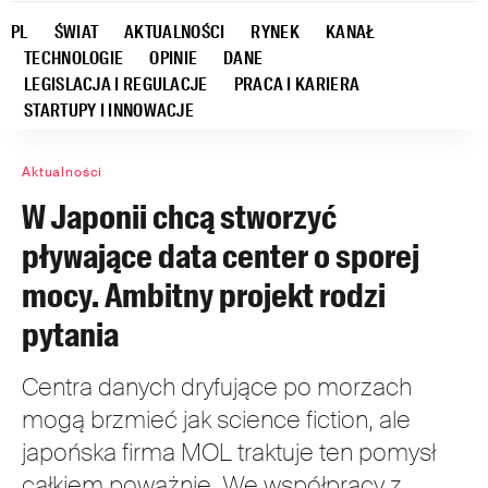
PL
ŚWIAT
AKTUALNOŚCI
RYNEK
KANAŁ
TECHNOLOGIE
OPINIE
DANE
LEGISLACJA I REGULACJE
PRACA I KARIERA
STARTUPY I INNOWACJE
Aktualności
W Japonii chcą stworzyć
pływające data center o sporej
mocy. Ambitny projekt rodzi
pytania
Centra danych dryfujące po morzach
mogą brzmieć jak science fiction, ale
japońska firma MOL traktuje ten pomysł
całkiem poważnie. We współpracy z