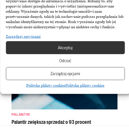
uzyskiwania dostępu do informacji o urządzeniu. Robimy to, aby
poprawić jakość przeglądania i wyświetlać (nie)spersonalizowane
reklamy. Wyrażenie zgody na te technologie umożliwi nam
przetwarzanie danych, takich jak zachowanie podczas przeglądania lub
unikalne identyfikatory na tej stronie. Brak wyrażenia zgody lub jej
wycofanie może niekorzystnie wpłynąć na niektóre cechy i funkcje.
Zarządzaj serwisami
SAP
„SAP działa pod presją”
Akceptuj
Odrzuć
Zarządzaj opcjami
Polityka plików cookies
Polityka plików cookies
PALANTIR
Palantir zwiększa sprzedaż o 93 procent