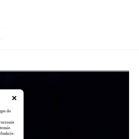
ępu do
warzanie
tronie.
 funkcje.