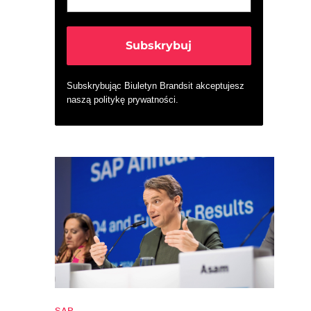
Subskrybując Biuletyn Brandsit akceptujesz
naszą
politykę prywatności
.
SAP