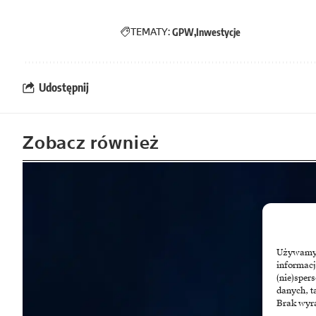
TEMATY:
GPW
Inwestycje
Udostępnij
Zobacz również
Używamy t
informacj
(nie)sper
danych, t
Brak wyra