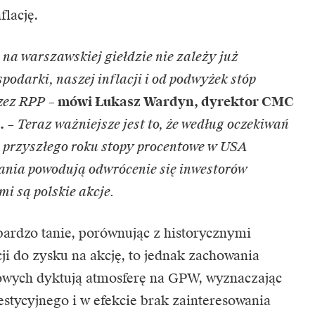
flację.
ę na warszawskiej giełdzie nie zależy już
podarki, naszej inflacji i od podwyżek stóp
zez RPP
–
mówi Łukasz Wardyn, dyrektor CMC
.
–
Teraz ważniejsze jest to, że według oczekiwań
e przyszłego roku stopy procentowe w USA
wania powodują odwrócenie się inwestorów
i są polskie akcje.
bardzo tanie, porównując z historycznymi
ji do zysku na akcję, to jednak zachowania
wych dyktują atmosferę na GPW, wyznaczając
estycyjnego i w efekcie brak zainteresowania