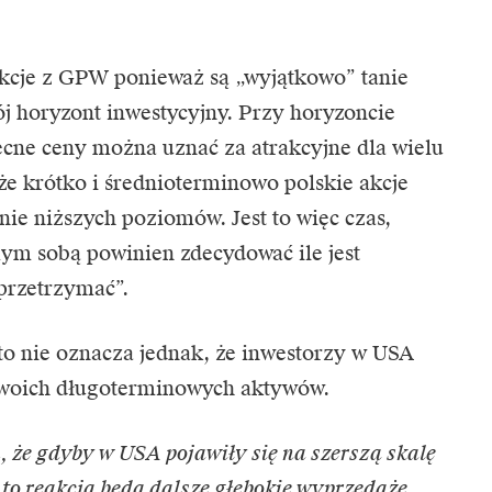
kcje z GPW ponieważ są „wyjątkowo” tanie
 horyzont inwestycyjny. Przy horyzoncie
ecne ceny można uznać za atrakcyjne dla wielu
że krótko i średnioterminowo polskie akcje
nie niższych poziomów. Jest to więc czas,
ym sobą powinien zdecydować ile jest
„przetrzymać”.
 to nie oznacza jednak, że inwestorzy w USA
swoich długoterminowych aktywów.
ym, że gdyby w USA pojawiły się na szerszą skalę
to reakcją będą dalsze głębokie wyprzedaże.