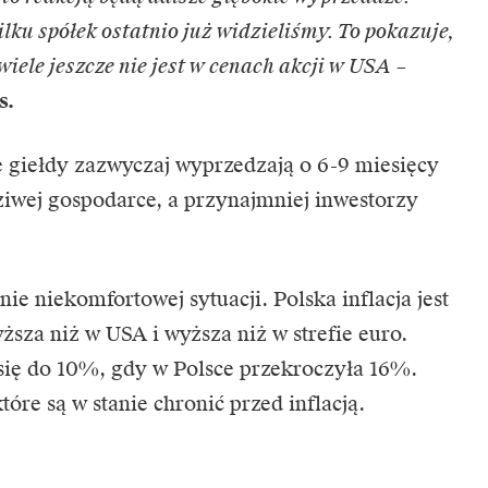
lku spółek ostatnio już widzieliśmy. To pokazuje,
iele jeszcze nie jest w cenach akcji w USA
–
s.
e giełdy zazwyczaj wyprzedzają o 6-9 miesięcy
ziwej gospodarce, a przynajmniej inwestorzy
ie niekomfortowej sytuacji. Polska inflacja jest
sza niż w USA i wyższa niż w strefie euro.
a się do 10%, gdy w Polsce przekroczyła 16%.
óre są w stanie chronić przed inflacją.