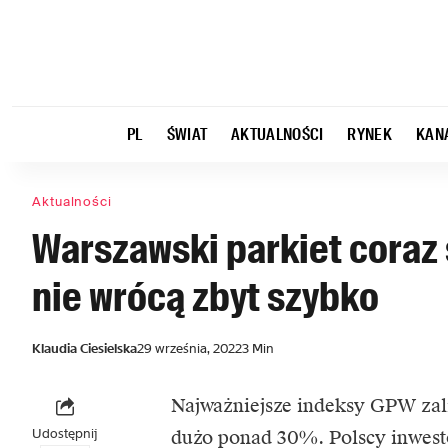
PL
ŚWIAT
AKTUALNOŚCI
RYNEK
KAN
Aktualności
Warszawski parkiet coraz 
nie wrócą zbyt szybko
Klaudia Ciesielska
29 września, 2022
3 Min
Najważniejsze indeksy GPW zal
Udostępnij
dużo ponad 30%. Polscy inwesto