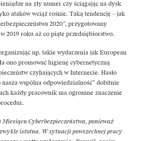
pieniądze na zły numer czy ściągając na dysk
o ataków wciąż rośnie. Taką tendencję – jak
berbezpieczeństwa 2020”, przygotowany
 2019 roku aż co piąte przedsiębiorstwo.
organizując np. takie wydarzenia jak European
Ma ono promować higienę cybernetyczną
ieczeństw czyhających w Internecie. Hasło
nasza wspólna odpowiedzialność” dobitnie
cjach każdy pracownik ma ogromne znaczenie
procedur.
m Miesiącu Cyberbezpieczeństwa, ponieważ
ezwykle istotna. W sytuacji powszechnej pracy