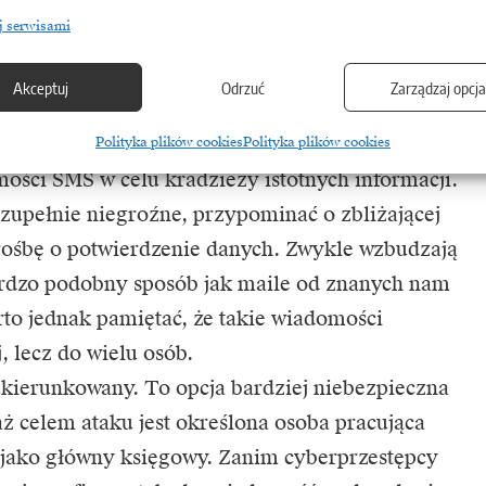
j serwisami
żeni są najbardziej księgowi? Poniżej kilka
 mierzą się podczas codziennych obowiązków:
Akceptuj
Odrzuć
Zarządzaj opcj
ga na tworzeniu fałszywych stron internetowych,
Polityka plików cookies
Polityka plików cookies
mości SMS w celu kradzieży istotnych informacji.
upełnie niegroźne, przypominać o zbliżającej
 prośbę o potwierdzenie danych. Zwykle wzbudzają
ardzo podobny sposób jak maile od znanych nam
rto jednak pamiętać, że takie wiadomości
, lecz do wielu osób.
 ukierunkowany. To opcja bardziej niebezpieczna
ż celem ataku jest określona osoba pracująca
 jako główny księgowy. Zanim cyberprzestępcy