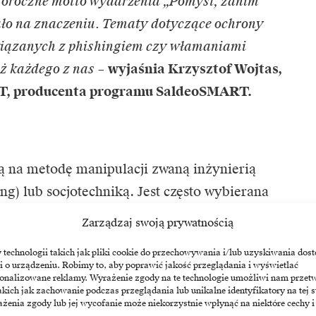
tegoroczne motto wydarzenia „Pomyśl, zanim
kało na znaczeniu. Tematy dotyczące ochrony
iązanych z phishingiem czy włamaniami
eż każdego z nas
–
wyjaśnia Krzysztof Wojtas,
T, producenta programu SaldeoSMART.
są na metodę manipulacji zwaną inżynierią
ng) lub socjotechniką. Jest często wybierana
 nie tylko wykorzystują swoje umiejętności
Zarządzaj swoją prywatnością
kie błędy i zaufanie do dobrze znanych nam osób
echnologii takich jak pliki cookie do przechowywania i/lub uzyskiwania dost
zustw budowane są na ludzkich odruchach
i o urządzeniu. Robimy to, aby poprawić jakość przeglądania i wyświetlać
sonalizowane reklamy. Wyrażenie zgody na te technologie umożliwi nam przet
je się za pomocą starannie zaprojektowanych
akich jak zachowanie podczas przeglądania lub unikalne identyfikatory na tej s
oraz SMS-ów.
żenia zgody lub jej wycofanie może niekorzystnie wpłynąć na niektóre cechy i