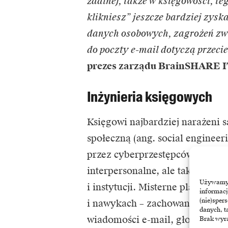
zdalnej, także w księgowości, 
klikniesz” jeszcze bardziej zys
danych osobowych, zagrożeń zw
do poczty e-mail dotyczą przeci
prezes zarządu BrainSHARE I
Inżynieria księgowych
Księgowi najbardziej narażeni 
społeczną (ang. social engineeri
przez cyberprzestępców, którzy
interpersonalne, ale także ludz
Używamy t
i instytucji. Misterne plany os
informacj
(nie)sper
i nawykach – zachowaniem steru
danych, t
wiadomości e-mail, głosowych 
Brak wyra