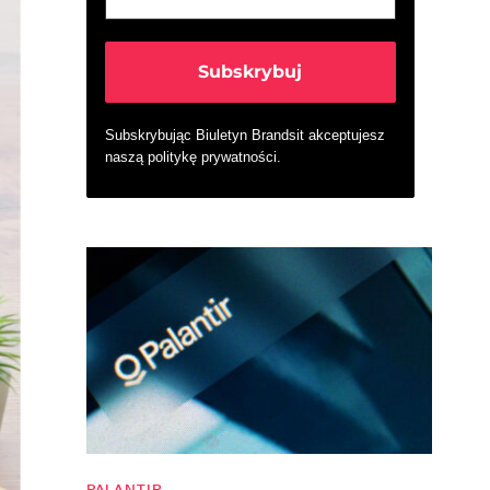
Subskrybując Biuletyn Brandsit akceptujesz
naszą
politykę prywatności
.
PALANTIR