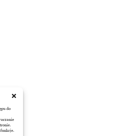
ępu do
warzanie
tronie.
 funkcje.