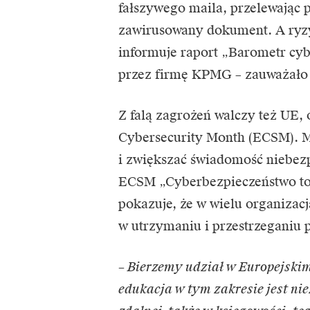
fałszywego maila, przelewając 
zawirusowany dokument. A ryzyk
informuje raport „Barometr cy
przez firmę KPMG – zauważało w
Z falą zagrożeń walczy też UE, 
Cybersecurity Month (ECSM). 
i zwiększać świadomość niebezp
ECSM „Cyberbezpieczeństwo to 
pokazuje, że w wielu organiza
w utrzymaniu i przestrzeganiu 
– Bierzemy udział w Europejski
edukacja w tym zakresie jest ni