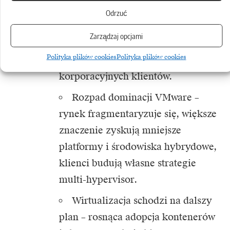
Broadcom łagodzi kurs –
Odrzuć
pod presją klientów i regulatorów
Zarządzaj opcjami
dostosowuje politykę, częściowo
Polityka plików cookies
Polityka plików cookies
przywraca kanał, zachowując trzon
korporacyjnych klientów.
Rozpad dominacji VMware –
rynek fragmentaryzuje się, większe
znaczenie zyskują mniejsze
platformy i środowiska hybrydowe,
klienci budują własne strategie
multi-hypervisor.
Wirtualizacja schodzi na dalszy
plan – rosnąca adopcja kontenerów