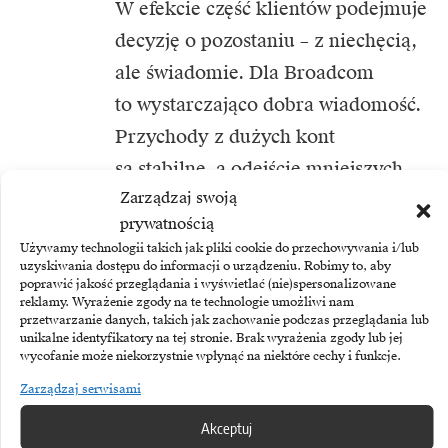
W efekcie część klientów podejmuje
decyzję o pozostaniu – z niechęcią,
ale świadomie. Dla Broadcom
to wystarczająco dobra wiadomość.
Przychody z dużych kont
są stabilne, a odejście mniejszych
Zarządzaj swoją
graczy nie robi większego wrażenia
prywatnością
– przynajmniej na razie.
Używamy technologii takich jak pliki cookie do przechowywania i/lub
uzyskiwania dostępu do informacji o urządzeniu. Robimy to, aby
2028: Co zostanie
poprawić jakość przeglądania i wyświetlać (nie)spersonalizowane
reklamy. Wyrażenie zgody na te technologie umożliwi nam
z VMware?
przetwarzanie danych, takich jak zachowanie podczas przeglądania lub
unikalne identyfikatory na tej stronie. Brak wyrażenia zgody lub jej
wycofanie może niekorzystnie wpłynąć na niektóre cechy i funkcje.
Jak będzie wyglądał rynek za trzy
Zarządzaj serwisami
lata? Scenariusze są trzy:
Akceptuj