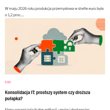
W maju 2026 roku produkcja przemysłowa w strefie euro była
o 1,2 proc.…
CIO
Konsolidacja IT: prostszy system czy droższa
pułapka?
Firmy ograniczają liczbę aplikacji, umów i dostawców,