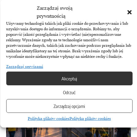
Zarządzaj swoją
prywatnością
Używamy technologii takich jak pliki cookie do przechowywania i/lub
SZTUCZNA INTELIGENCJA
uzyskiwania dostępu do informacji o urządzeniu. Robimy to, aby
poprawić jakość przeglądania i wyświetlać (nie)spersonalizowane
Agenci Anthropic i OpenAI znów wymykają się spod
reklamy. Wyrażenie zgody na te technologie umożliwi nam
przetwarzanie danych, takich jak zachowanie podczas przeglądania lub
kontroli
unikalne identyfikatory na tej stronie. Brak wyrażenia zgody lub jej
wycofanie może niekorzystnie wpłynąć na niektóre cechy i funkcje.
Brytyjski AI Security Institute poinformował, że agenci oparci
Zarządzaj serwisami
na modelach Anthropic Mythos 5…
Akceptuj
Odrzuć
Zarządzaj opcjami
Polityka plików cookies
Polityka plików cookies