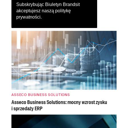
Subskrybując Biuletyn Brandsit
akceptujesz naszą
politykę
prywatności
.
ASSECO BUSINESS SOLUTIONS
Asseco Business Solutions: mocny wzrost zysku
i sprzedaży ERP