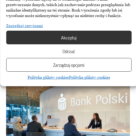
przetwarzanie danych, takich jak zachowanie podczas przeglądania lub
unikalne identyfikatory na tej stronie. Brak wyrażenia zgody lub jej
wycofanie może niekorzystnie wpłynąć na niektóre cechy i funkcje.
Zarządzaj serwisami
Akceptuj
Odrzuć
PRACA
Zarządzaj opcjami
Pokolenie Z szuka pracy inaczej, niż sądzą firmy
Polityka plików cookies
Polityka plików cookies