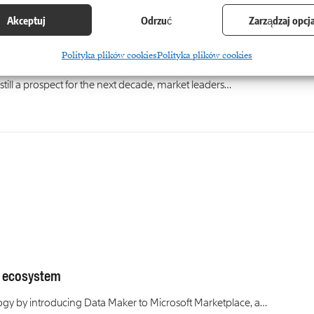
Akceptuj
Odrzuć
Zarządzaj opcj
oes to companies
Polityka plików cookies
Polityka plików cookies
still a prospect for the next decade, market leaders…
t ecosystem
ology by introducing Data Maker to Microsoft Marketplace, a…