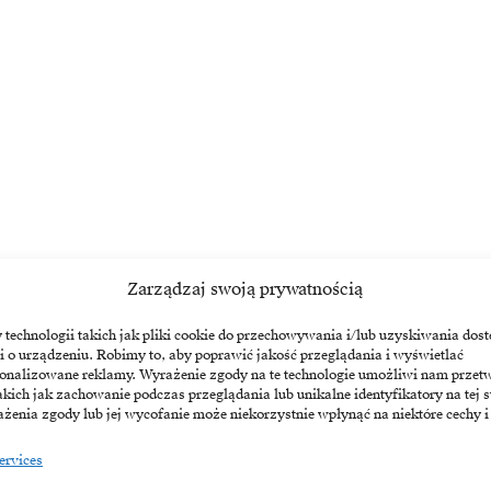
proficient in the fields of artificial intelligence and Big…
Zarządzaj swoją prywatnością
echnologii takich jak pliki cookie do przechowywania i/lub uzyskiwania dost
i o urządzeniu. Robimy to, aby poprawić jakość przeglądania i wyświetlać
sonalizowane reklamy. Wyrażenie zgody na te technologie umożliwi nam przet
akich jak zachowanie podczas przeglądania lub unikalne identyfikatory na tej s
żenia zgody lub jej wycofanie może niekorzystnie wpłynąć na niektóre cechy i
ervices