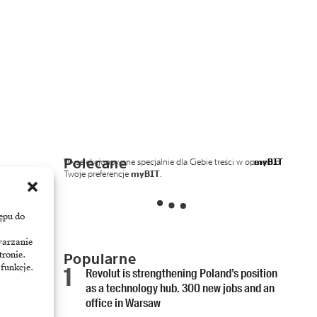
Polecane
Wyselekcjonowane specjalnie dla Ciebie treści w oparciu o
myBIT
Twoje preferencje
myBIT
.
ępu do
warzanie
tronie.
Popularne
 funkcje.
Revolut is strengthening Poland’s position
as a technology hub. 300 new jobs and an
office in Warsaw