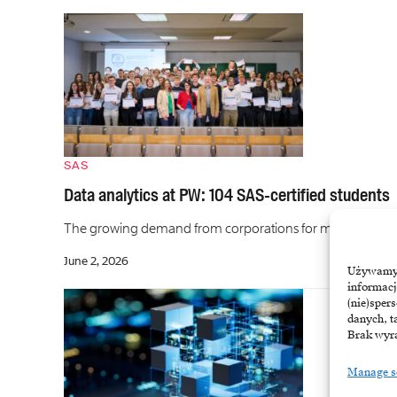
SAS
Data analytics at PW: 104 SAS-certified students
The growing demand from corporations for managers who are 
June 2, 2026
Używamy t
informacj
(nie)sper
danych, t
Brak wyra
Manage s