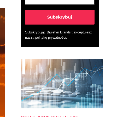
Subskrybując Biuletyn Brandsit akceptujesz
naszą
politykę prywatności
.
ASSECO BUSINESS SOLUTIONS