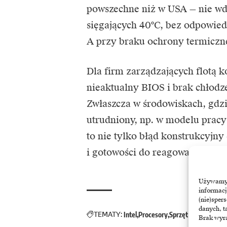
powszechne niż w USA — nie wd
sięgających 40°C, bez odpowiedn
A przy braku ochrony termiczne
Dla firm zarządzających flotą k
nieaktualny BIOS i brak chłodz
Zwłaszcza w środowiskach, gdzie
utrudniony, np. w modelu prac
to nie tylko błąd konstrukcyjny 
i gotowości do reagowania na z
Używamy t
informacj
(nie)sper
danych, t
TEMATY:
Intel
Procesory
Sprzęt
Brak wyra