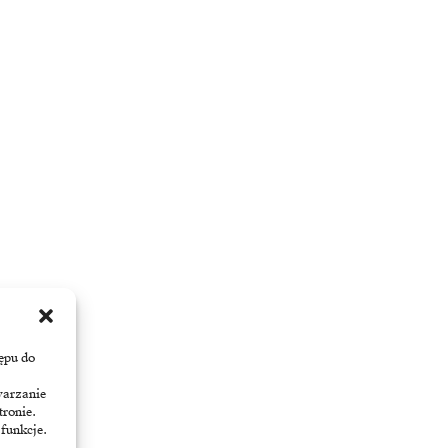
ępu do
warzanie
tronie.
 funkcje.