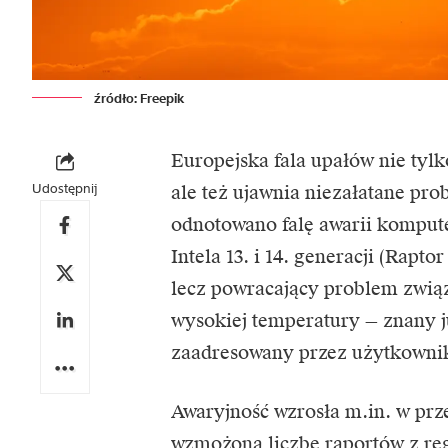
źródło: Freepik
Europejska fala upałów nie tylk
Udostępnij
ale też ujawnia niezałatane pr
odnotowano falę awarii komput
Intela
13. i 14. generacji (Rapt
lecz powracający problem zwią
wysokiej temperatury — znany ju
zaadresowany przez użytkownik
Awaryjność wzrosła m.in. w prz
wzmożoną liczbę raportów z re