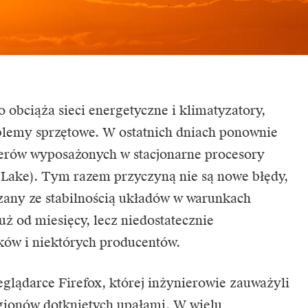
o obciąża sieci energetyczne i klimatyzatory,
oblemy sprzętowe. W ostatnich dniach ponownie
erów wyposażonych w stacjonarne procesory
or Lake). Tym razem przyczyną nie są nowe błędy,
zany ze stabilnością układów w warunkach
ż od miesięcy, lecz niedostatecznie
ów i niektórych producentów.
eglądarce Firefox, której inżynierowie zauważyli
gionów dotkniętych upałami. W wielu