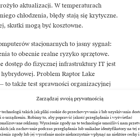
rożyło aktualizacji. W temperaturach
iego chłodzenia, błędy stają się krytyczne.
j, skutki mogą być kosztowne.
omputerów stacjonarnych to jasny sygnał:
enia to obecnie realne ryzyko sprzętowe.
 dostęp do fizycznej infrastruktury IT jest
y hybrydowej. Problem Raptor Lake
— to także test sprawności organizacyjnej
nane zagrożenia.
Zarządzaj swoją prywatnością
echnologii takich jak pliki cookie do przechowywania i/lub uzyskiwania dost
i o urządzeniu. Robimy to, aby poprawić jakość przeglądania i wyświetlać
sonalizowane reklamy. Wyrażenie zgody na te technologie umożliwi nam przet
akich jak zachowanie podczas przeglądania lub unikalne identyfikatory na tej s
żenia zgody lub jej wycofanie może niekorzystnie wpłynąć na niektóre cechy i