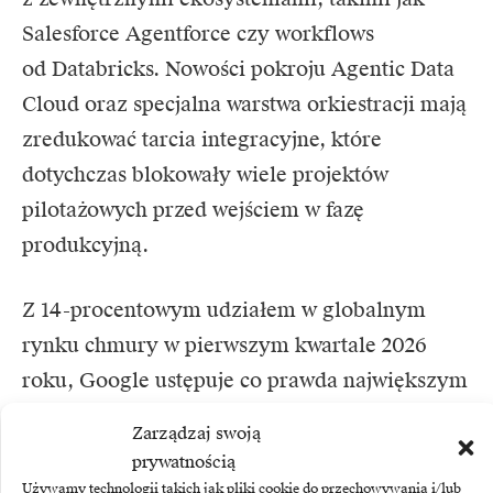
Salesforce Agentforce czy workflows
od Databricks. Nowości pokroju Agentic Data
Cloud oraz specjalna warstwa orkiestracji mają
zredukować tarcia integracyjne, które
dotychczas blokowały wiele projektów
pilotażowych przed wejściem w fazę
produkcyjną.
Z 14-procentowym udziałem w globalnym
rynku chmury w pierwszym kwartale 2026
roku, Google ustępuje co prawda największym
graczom infrastrukturalnym, ale dysponuje
Zarządzaj swoją
unikalną przewagą dystrybucyjną. Miliardy
prywatnością
użytkowników systemów Search
Używamy technologii takich jak pliki cookie do przechowywania i/lub