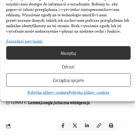
uzyskiwania dostępu do informacji o urządzeniu. Robimy to, aby
oraz Workspace dają korporacji zasięg,
poprawić jakość przeglądania i wyświetlać (nie)spersonalizowane
reklamy. Wyrażenie zgody na te technologie umożliwi nam
którego startupy nie są w stanie szybko
przetwarzanie danych, takich jak zachowanie podczas przeglądania lub
unikalne identyfikatory na tej stronie. Brak wyrażenia zgody lub jej
skopiować. W ostatecznym rozrachunku
wycofanie może niekorzystnie wpłynąć na niektóre cechy i funkcje.
to właśnie łatwość wdrożenia w istniejące
Zarządzaj serwisami
procesy, a nie ułamki procentów w testach
Akceptuj
laboratoryjnych, zdecyduje o tym, kto wygra
masowy rynek biznesowy.
Odrzuć
Zarządzaj opcjami
Polityka plików cookies
Polityka plików cookies
TEMATY:
Gemini
Google
Sztuczna inteligencja