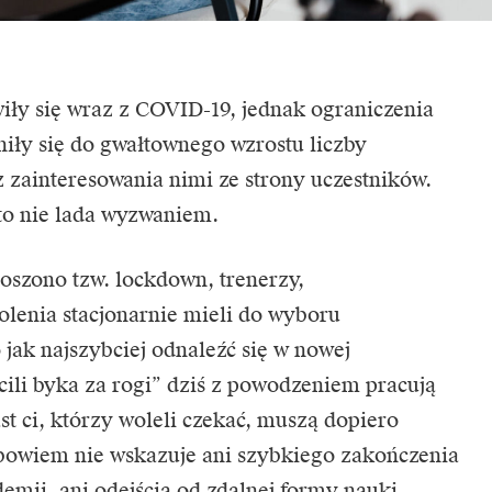
wiły się wraz z COVID-19, jednak ograniczenia
iły się do gwałtownego wzrostu liczby
 zainteresowania nimi ze strony uczestników.
 to nie lada wyzwaniem.
oszono tzw. lockdown, trenerzy,
olenia stacjonarnie mieli do wyboru
jak najszybciej odnaleźć się w nowej
cili byka za rogi” dziś z powodzeniem pracują
st ci, którzy woleli czekać, muszą dopiero
 bowiem nie wskazuje ani szybkiego zakończenia
emii, ani odejścia od zdalnej formy nauki.