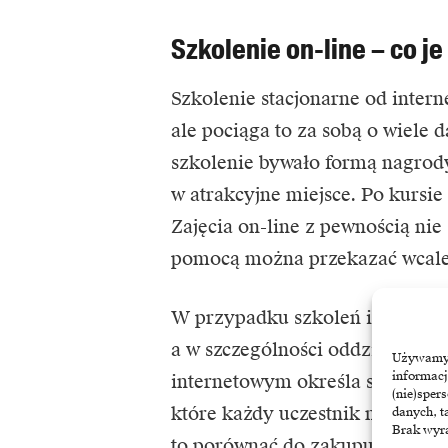
Szkolenie on-line – co je
Szkolenie stacjonarne od inter
ale pociąga to za sobą o wiele 
szkolenie bywało formą nagrody
w atrakcyjne miejsce. Po kursi
Zajęcia on-line z pewnością nie s
pomocą można przekazać wcale 
W przypadku szkoleń internetow
a w szczególności oddzielić kur
Używamy t
informacj
internetowym określa się przewa
(nie)sper
które każdy uczestnik może re
danych, t
Brak wyra
to porównać do zakupu podręczn