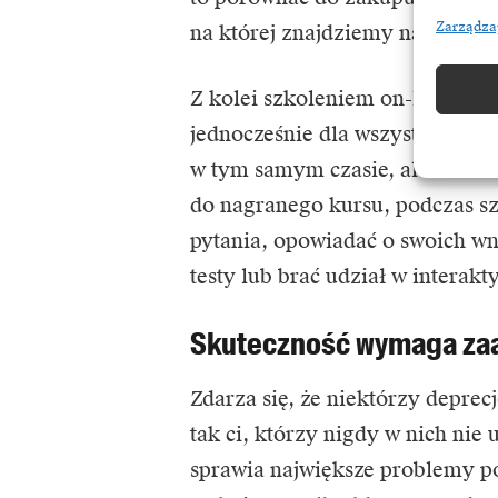
Zarządza
na której znajdziemy nagrania 
Z kolei szkoleniem on-line naz
jednocześnie dla wszystkich u
w tym samym czasie, ale w różn
do nagranego kursu, podczas sz
pytania, opowiadać o swoich wn
testy lub brać udział w intera
Skuteczność wymaga za
Zdarza się, że niektórzy deprecj
tak ci, którzy nigdy w nich nie
sprawia największe problemy po