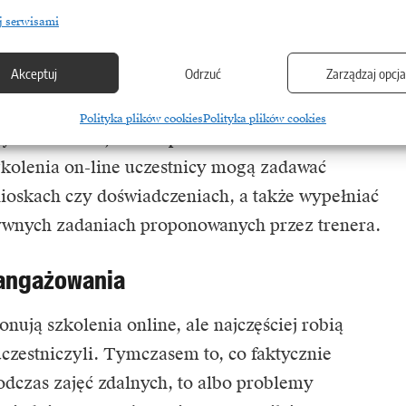
j serwisami
dźwiękowe lub video, a do tego ćwiczenia.
Akceptuj
Odrzuć
Zarządzaj opcj
ywa się zazwyczaj zajęcia prowadzone „na żywo”,
czestników zgromadzonych przed komputerami
Polityka plików cookies
Polityka plików cookies
ych lokalizacjach. W przeciwieństwie
kolenia on-line uczestnicy mogą zadawać
ioskach czy doświadczeniach, a także wypełniać
ktywnych zadaniach proponowanych przez trenera.
angażowania
onują szkolenia online, ale najczęściej robią
 uczestniczyli. Tymczasem to, co faktycznie
dczas zajęć zdalnych, to albo problemy