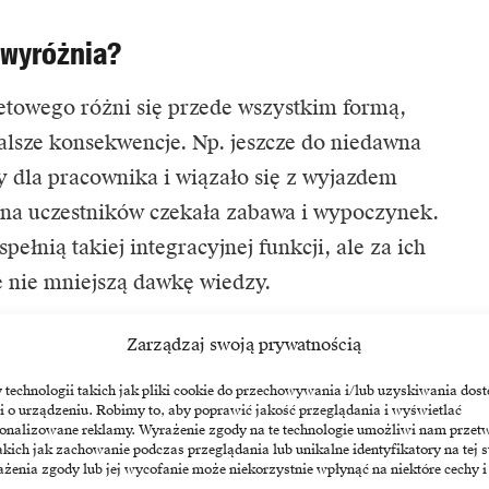
 wyróżnia?
netowego różni się przede wszystkim formą,
dalsze konsekwencje. Np. jeszcze do niedawna
 dla pracownika i wiązało się z wyjazdem
e na uczestników czekała zabawa i wypoczynek.
pełnią takiej integracyjnej funkcji, ale za ich
nie mniejszą dawkę wiedzy.
Zarządzaj swoją prywatnością
ych warto rozróżnić ich wersje,
s internetowy od szkolenia on-line. Kursem
echnologii takich jak pliki cookie do przechowywania i/lub uzyskiwania dost
i o urządzeniu. Robimy to, aby poprawić jakość przeglądania i wyświetlać
żnie szkolenie nagrane i podzielone na lekcje,
sonalizowane reklamy. Wyrażenie zgody na te technologie umożliwi nam przet
alizować we własnym tempie. Możemy
akich jak zachowanie podczas przeglądania lub unikalne identyfikatory na tej s
żenia zgody lub jej wycofanie może niekorzystnie wpłynąć na niektóre cechy i
ika do nauki języka wraz z płytą,