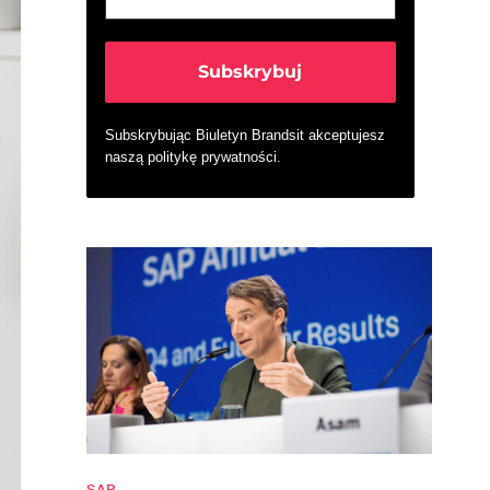
Subskrybując Biuletyn Brandsit akceptujesz
naszą
politykę prywatności
.
SAP