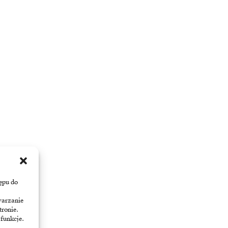
ępu do
warzanie
tronie.
 funkcje.