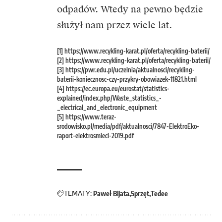
odpadów. Wtedy na pewno będzie
służył nam przez wiele lat.
[1] https://www.recykling-karat.pl/oferta/recykling-baterii/
[2] https://www.recykling-karat.pl/oferta/recykling-baterii/
[3] https://pwr.edu.pl/uczelnia/aktualnosci/recykling-
baterii-koniecznosc-czy-przykry-obowiazek-11821.html
[4] https://ec.europa.eu/eurostat/statistics-
explained/index.php/Waste_statistics_-
_electrical_and_electronic_equipment
[5] https://www.teraz-
srodowisko.pl/media/pdf/aktualnosci/7847-ElektroEko-
raport-elektrosmieci-2019.pdf
TEMATY:
Paweł Bijata
Sprzęt
Tedee