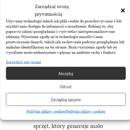
kupić. Czytajmy opinie oraz pytajmy
Zarządzaj swoją
prywatnością
znajomych, czy mieli okazję używać
Używamy technologii takich jak pliki cookie do przechowywania i/lub
danego sprzętu oraz jakie są ich
uzyskiwania dostępu do informacji o urządzeniu. Robimy to, aby
poprawić jakość przeglądania i wyświetlać (nie)spersonalizowane
wrażenia z jego użytkowania
–
reklamy. Wyrażenie zgody na te technologie umożliwi nam
przetwarzanie danych, takich jak zachowanie podczas przeglądania lub
dodaje Paweł Bijata.
unikalne identyfikatory na tej stronie. Brak wyrażenia zgody lub jej
wycofanie może niekorzystnie wpłynąć na niektóre cechy i funkcje.
Życie w stylu eko nie oznacza
Zarządzaj serwisami
rezygnacji z nowinek
Akceptuj
technologicznych. Do tematu
Odrzuć
należy podejść z rozwagą
i spokojem. Wystarczy
Zarządzaj opcjami
odpowiedzialny zakup smart locka,
Polityka plików cookies
Polityka plików cookies
głośnika czy komputera, by wybrać
sprzęt, który generuje mało