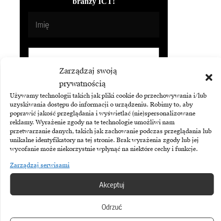
branży ICT!
Zarządzaj swoją
prywatnością
Używamy technologii takich jak pliki cookie do przechowywania i/lub
uzyskiwania dostępu do informacji o urządzeniu. Robimy to, aby
poprawić jakość przeglądania i wyświetlać (nie)spersonalizowane
reklamy. Wyrażenie zgody na te technologie umożliwi nam
Subskrybując Biuletyn Brandsit
przetwarzanie danych, takich jak zachowanie podczas przeglądania lub
akceptujesz naszą
politykę
unikalne identyfikatory na tej stronie. Brak wyrażenia zgody lub jej
prywatności
.
wycofanie może niekorzystnie wpłynąć na niektóre cechy i funkcje.
Zarządzaj serwisami
Akceptuj
Odrzuć