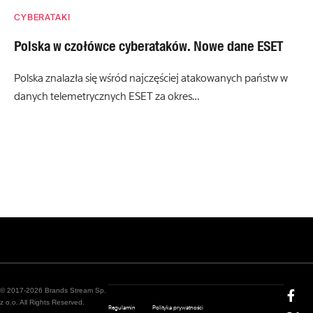
CYBERATAKI
Polska w czołówce cyberataków. Nowe dane ESET
Polska znalazła się wśród najczęściej atakowanych państw w
danych telemetrycznych ESET za okres…
© 2017-2026 Brands Stream Sp.
z o.o. All Rights Reserved.
Regulamin
Polityka prywatności