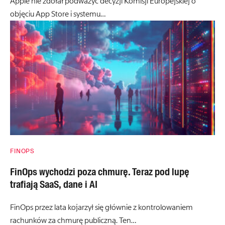
Apple nie zdołał podważyć decyzji Komisji Europejskiej o
objęciu App Store i systemu…
FINOPS
FinOps wychodzi poza chmurę. Teraz pod lupę
trafiają SaaS, dane i AI
FinOps przez lata kojarzył się głównie z kontrolowaniem
rachunków za chmurę publiczną. Ten…