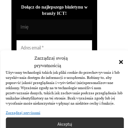
Dołącz do najlepszego biuletynu w
branży ICT!
Zarządzaj swoją
prywatnością
Używamy technologii takich jak pliki cookie do przechowywania i/lub
uzyskiwania dostępu do informacji o urządzeniu. Robimy to, aby
poprawić jakość przeglądania i wyświetlać (nie)spersonalizowane
Subskrybując Biuletyn Brandsit
reklamy. Wyrażenie zgody na te technologie umożliwi nam
akceptujesz naszą
politykę
przetwarzanie danych, takich jak zachowanie podczas przeglądania lub
prywatności
.
unikalne identyfikatory na tej stronie. Brak wyrażenia zgody lub jej
wycofanie może niekorzystnie wpłynąć na niektóre cechy i funkcje.
Zarządzaj serwisami
Akceptuj