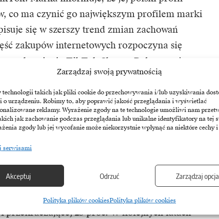
w, co ma czynić go największym profilem marki
wpisuje się w szerszy trend zmian zachowań
ęść zakupów internetowych rozpoczyna się
a uruchomienie TikTok Shop w Polsce może
Zarządzaj swoją prywatnością
tzw. social commerce.
echnologii takich jak pliki cookie do przechowywania i/lub uzyskiwania dost
i o urządzeniu. Robimy to, aby poprawić jakość przeglądania i wyświetlać
m firmę jest produkcja prowadzona w Europie.
sonalizowane reklamy. Wyrażenie zgody na te technologie umożliwi nam przet
akich jak zachowanie podczas przeglądania lub unikalne identyfikatory na tej s
ces realizowany jest we własnym zakładzie
żenia zgody lub jej wycofanie może niekorzystnie wpłynąć na niektóre cechy i
ej realizować zamówienia, także
j serwisami
a obecnie na kilkunastu europejskich rynkach
Akceptuj
Odrzuć
Zarządzaj opcj
ku osiągnęła ona 16 mln euro przychodów przy
Polityka plików cookies
Polityka plików cookies
rzekraczającej 25 proc. W kolejnych latach