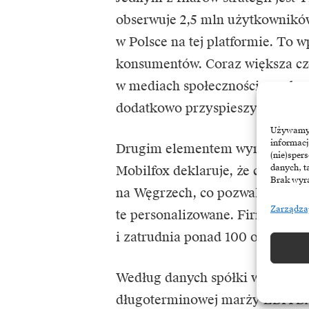
obserwuje 2,5 mln użytkownikó
w Polsce na tej platformie. To 
konsumentów. Coraz większa cz
w mediach społecznościowych, 
dodatkowo przyspieszyć rozwój 
Używamy t
informacj
Drugim elementem wyróżniający
(nie)sper
danych, t
Mobilfox deklaruje, że cały pro
Brak wyra
na Węgrzech, co pozwala szybci
Zarządza
te personalizowane. Firma dział
i zatrudnia ponad 100 osób.
Według danych spółki w 2025 ro
długoterminowej marży EBITDA p