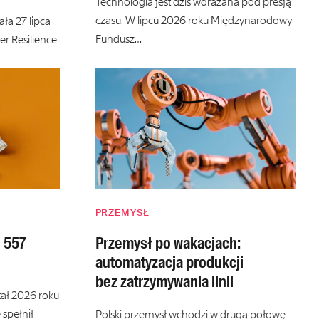
Technologia jest dziś wdrażana pod presją
czasu. W lipcu 2026 roku Międzynarodowy
ła 27 lipca
Fundusz…
r Resilience
PRZEMYSŁ
o 557
Przemysł po wakacjach:
automatyzacja produkcji
bez zatrzymywania linii
tał 2026 roku
 spełnił
Polski przemysł wchodzi w drugą połowę