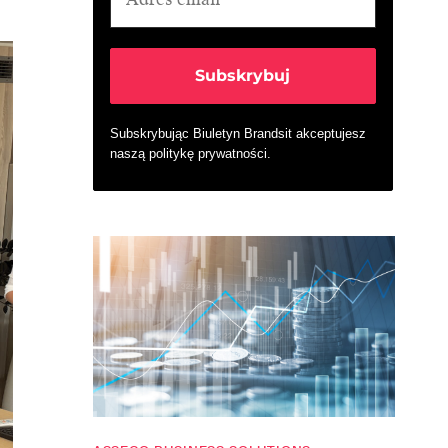
Subskrybując Biuletyn Brandsit akceptujesz
naszą
politykę prywatności
.