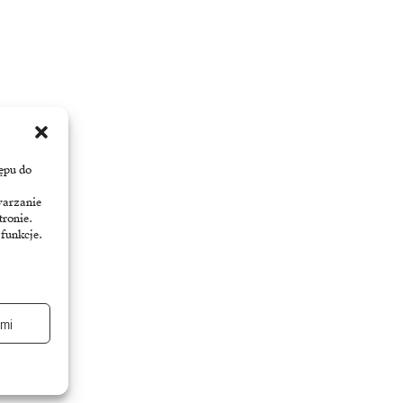
ępu do
warzanie
tronie.
 funkcje.
ami