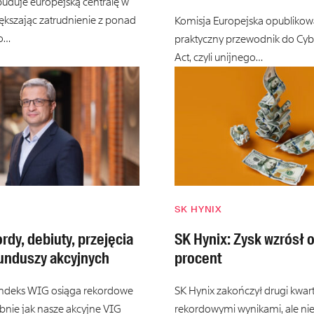
uduje europejską centralę w
iększając zatrudnienie z ponad
Komisja Europejska opublikowa
o…
praktyczny przewodnik do Cybe
Act, czyli unijnego…
SK HYNIX
rdy, debiuty, przejęcia
SK Hynix: Zysk wzrósł 
funduszy akcyjnych
procent
indeks WIG osiąga rekordowe
SK Hynix zakończył drugi kwar
bnie jak nasze akcyjne VIG
rekordowymi wynikami, ale nie