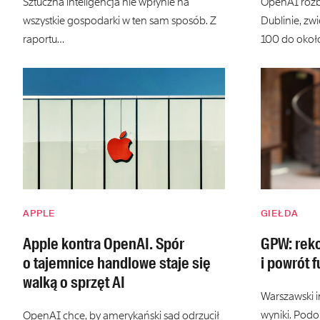
Sztuczna inteligencja nie wpłynie na
OpenAI rozb
wszystkie gospodarki w ten sam sposób. Z
Dublinie, zw
raportu…
100 do okoł
APPLE
GIEŁDA
Apple kontra OpenAI. Spór
GPW: reko
o tajemnice handlowe staje się
i powrót 
walką o sprzęt AI
Warszawski 
wyniki. Podo
OpenAI chce, by amerykański sąd odrzucił