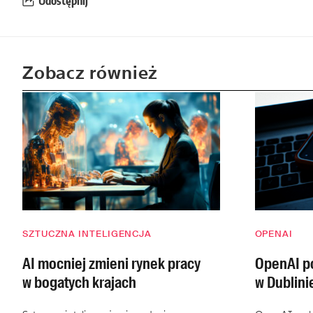
Udostępnij
Zobacz również
SZTUCZNA INTELIGENCJA
OPENAI
AI mocniej zmieni rynek pracy
OpenAI po
w bogatych krajach
w Dublini