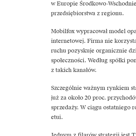
w Europie Środkowo-Wschodniej i
przedsiębiorstwa z regionu.
Mobilfox wypracował model opa
internetowej. Firma nie korzysta
ruchu pozyskuje organicznie dz
społeczności. Według spółki po
z takich kanałów.
Szczególnie ważnym rynkiem sta
już za około 20 proc. przychod
sprzedaży. W ciągu ostatniego r
etui.
Jednym z filarów strategii jest
T