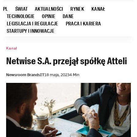
PL
ŚWIAT
AKTUALNOŚCI
RYNEK
KANAŁ
TECHNOLOGIE
OPINIE
DANE
LEGISLACJA I REGULACJE
PRACA I KARIERA
STARTUPY I INNOWACJE
Kanał
Netwise S.A. przejął spółkę Atteli
Newsroom BrandsIT
18 maja, 2023
4 Min