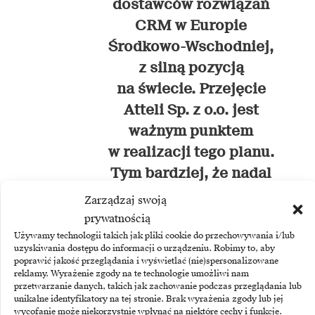
dostawców rozwiązań
CRM w Europie
Środkowo-Wschodniej,
z silną pozycją
na świecie. Przejęcie
Atteli Sp. z o.o. jest
ważnym punktem
w realizacji tego planu.
Tym bardziej, że nadal
i jeszcze mocniej
Zarządzaj swoją
skupiamy się
prywatnością
tylko na wdrożeniach
Używamy technologii takich jak pliki cookie do przechowywania i/lub
uzyskiwania dostępu do informacji o urządzeniu. Robimy to, aby
CRM i low-code
poprawić jakość przeglądania i wyświetlać (nie)spersonalizowane
reklamy. Wyrażenie zgody na te technologie umożliwi nam
w przeciwieństwie
przetwarzanie danych, takich jak zachowanie podczas przeglądania lub
do innych integratorów
unikalne identyfikatory na tej stronie. Brak wyrażenia zgody lub jej
wycofanie może niekorzystnie wpłynąć na niektóre cechy i funkcje.