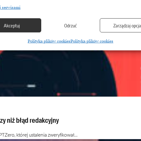
j serwisami
Akceptuj
Odrzuć
Zarządzaj opcj
Polityka plików cookies
Polityka plików cookies
zy niż błąd redakcyjny
PTZero, której ustalenia zweryfikował…