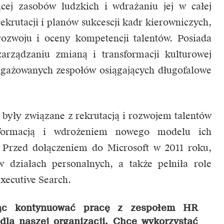
ącej zasobów ludzkich i wdrażaniu jej w całej
ekrutacji i planów sukcescji kadr kierowniczych,
zwoju i oceny kompetencji talentów. Posiada
zarządzaniu zmianą i transformacji kulturowej
ngażowanych zespołów osiągających długofalowe
t były związane z rekrutacją i rozwojem talentów
formacją i wdrożeniem nowego modelu ich
. Przed dołączeniem do Microsoft w 2011 roku,
 działach personalnych, a także pełniła role
xecutive Search.
gąc kontynuować pracę z zespołem HR
dla naszej organizacji. Chcę wykorzystać