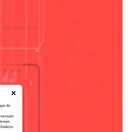
ępu do
warzanie
tronie.
 funkcje.