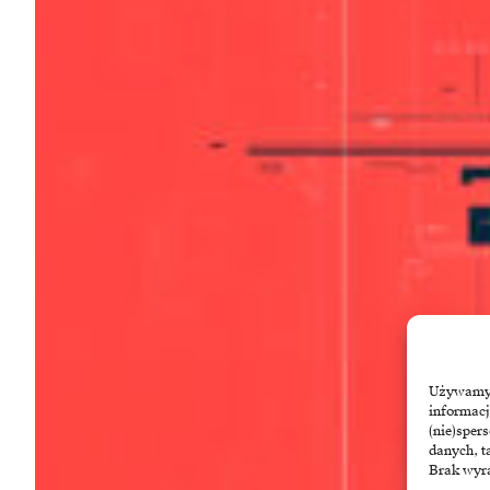
Używamy t
informacj
(nie)sper
danych, t
Brak wyra