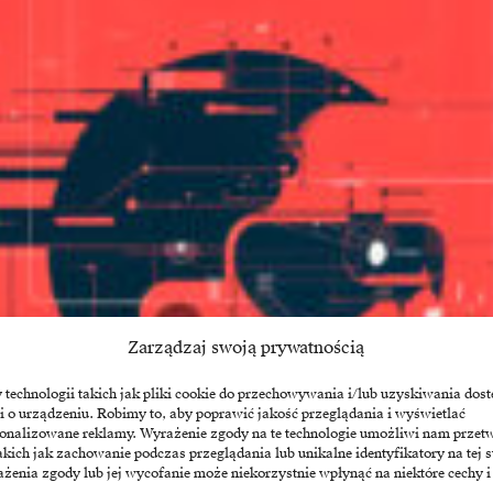
Zarządzaj swoją prywatnością
echnologii takich jak pliki cookie do przechowywania i/lub uzyskiwania dost
i o urządzeniu. Robimy to, aby poprawić jakość przeglądania i wyświetlać
sonalizowane reklamy. Wyrażenie zgody na te technologie umożliwi nam przet
akich jak zachowanie podczas przeglądania lub unikalne identyfikatory na tej s
żenia zgody lub jej wycofanie może niekorzystnie wpłynąć na niektóre cechy i