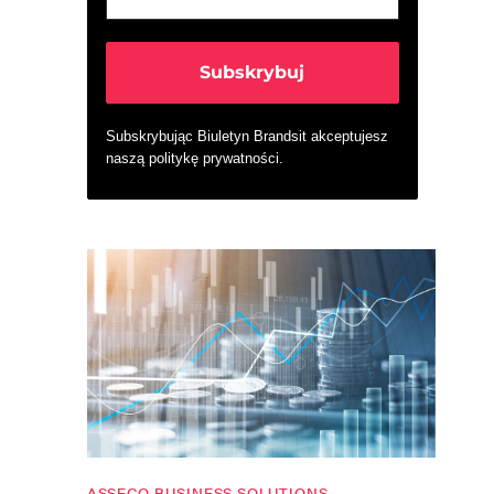
Subskrybując Biuletyn Brandsit akceptujesz
naszą
politykę prywatności
.
ASSECO BUSINESS SOLUTIONS