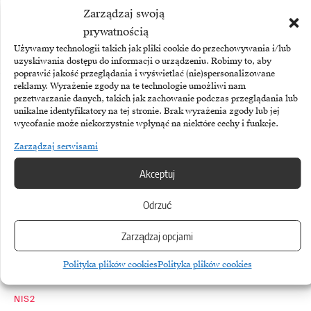
Zarządzaj swoją
prywatnością
Używamy technologii takich jak pliki cookie do przechowywania i/lub
uzyskiwania dostępu do informacji o urządzeniu. Robimy to, aby
poprawić jakość przeglądania i wyświetlać (nie)spersonalizowane
reklamy. Wyrażenie zgody na te technologie umożliwi nam
Zobacz również
przetwarzanie danych, takich jak zachowanie podczas przeglądania lub
unikalne identyfikatory na tej stronie. Brak wyrażenia zgody lub jej
wycofanie może niekorzystnie wpłynąć na niektóre cechy i funkcje.
Zarządzaj serwisami
Akceptuj
Odrzuć
Zarządzaj opcjami
Polityka plików cookies
Polityka plików cookies
NIS2