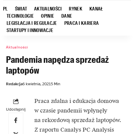
PL
ŚWIAT
AKTUALNOŚCI
RYNEK
KANAŁ
TECHNOLOGIE
OPINIE
DANE
LEGISLACJA I REGULACJE
PRACA I KARIERA
STARTUPY I INNOWACJE
Aktualności
Pandemia napędza sprzedaż
laptopów
Redakcja
6 kwietnia, 2021
5 Min
Praca zdalna i edukacja domowa
Udostępnij
w czasie pandemii wpłynęły
na rekordową sprzedaż laptopów.
Z raportu Canalys PC Analysis