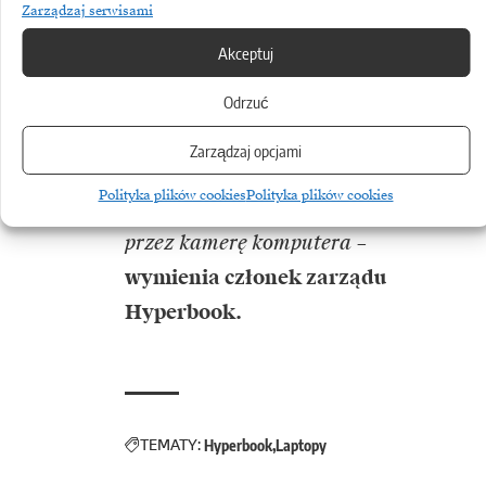
graficzna gry, natomiast znacznie
Zarządzaj serwisami
zwiększona jest jej wydajność,
Akceptuj
do tego służy właśnie sztuczna
inteligencja. Sztuczna inteligencja
Odrzuć
jest również wykorzystywana
Zarządzaj opcjami
np. w aplikacji Windows Hello
Polityka plików cookies
Polityka plików cookies
do rozpoznawania twarzy
przez kamerę komputera
–
wymienia członek zarządu
Hyperbook.
TEMATY:
Hyperbook
Laptopy