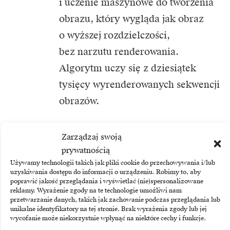
i uczenie maszynowe do tworzenia
obrazu, który wygląda jak obraz
o wyższej rozdzielczości,
bez narzutu renderowania.
Algorytm uczy się z dziesiątek
tysięcy wyrenderowanych sekwencji
obrazów.
– Jest już wiele aplikacji, wiele
Zarządzaj swoją
funkcji, które wykorzystują
prywatnością
nauczanie maszynowe i sztuczną
Używamy technologii takich jak pliki cookie do przechowywania i/lub
uzyskiwania dostępu do informacji o urządzeniu. Robimy to, aby
inteligencję w laptopach.
poprawić jakość przeglądania i wyświetlać (nie)spersonalizowane
reklamy. Wyrażenie zgody na te technologie umożliwi nam
Technologia DLSS sprawia,
przetwarzanie danych, takich jak zachowanie podczas przeglądania lub
unikalne identyfikatory na tej stronie. Brak wyrażenia zgody lub jej
że minimalnie obniżona jest jakość
wycofanie może niekorzystnie wpłynąć na niektóre cechy i funkcje.