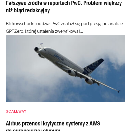
Fałszywe źródła w raportach PwC. Problem większy
niż błąd redakcyjny
Bliskowschodni oddział PwC znalazł się pod presją po analizie
GPTZero, której ustalenia zweryfikował…
SCALEWAY
Airbus przenosi krytyczne systemy z AWS
do europejskiej chmury