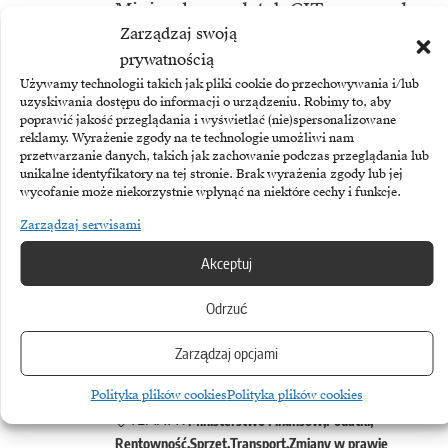
Minimalny podatek CIT wprowadza
Zarządzaj swoją
Ustawa z dnia 29 października
prywatnością
2021 r. o zmianie ustawy o podatku
Używamy technologii takich jak pliki cookie do przechowywania i/lub
uzyskiwania dostępu do informacji o urządzeniu. Robimy to, aby
dochodowym od osób fizycznych,
poprawić jakość przeglądania i wyświetlać (nie)spersonalizowane
ustawy o podatku dochodowym
reklamy. Wyrażenie zgody na te technologie umożliwi nam
przetwarzanie danych, takich jak zachowanie podczas przeglądania lub
od osób fizycznych, ustawy
unikalne identyfikatory na tej stronie. Brak wyrażenia zgody lub jej
wycofanie może niekorzystnie wpłynąć na niektóre cechy i funkcje.
o podatku dochodowym od osób
Zarządzaj serwisami
prawnych oraz niektórych innych
ustaw. Zacznie obowiązywać
Akceptuj
od 2022 roku.
Odrzuć
Zarządzaj opcjami
Polityka plików cookies
Polityka plików cookies
TEMATY:
Ministerstwo Finansów
Podatki
Rentowność
Sprzęt
Transport
Zmiany w prawie