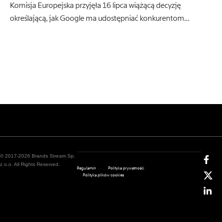
Komisja Europejska przyjęła 16 lipca wiążącą decyzję
określającą, jak Google ma udostępniać konkurentom…
© 2017-2026 Brands Stream Sp.
z o.o. All Rights Reserved.
Regulamin
Polityka prywatności
Polityka plików cookies