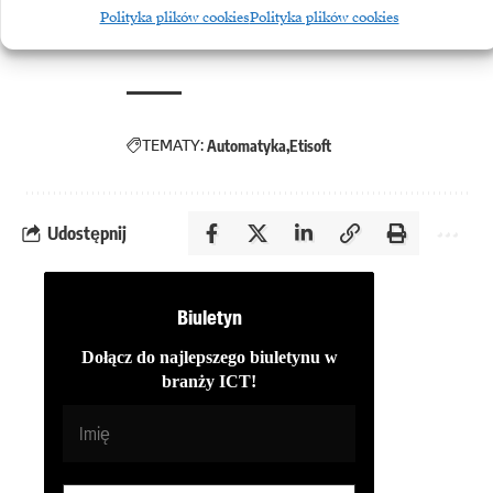
ekspert z Etisoft.
Polityka plików cookies
Polityka plików cookies
TEMATY:
Automatyka
Etisoft
Udostępnij
Biuletyn
Dołącz do najlepszego biuletynu w
branży ICT!