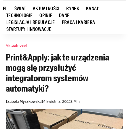
PL
ŚWIAT
AKTUALNOŚCI
RYNEK
KANAŁ
TECHNOLOGIE
OPINIE
DANE
LEGISLACJA I REGULACJE
PRACA I KARIERA
STARTUPY I INNOWACJE
Aktualności
Print&Apply: jak te urządzenia
mogą się przysłużyć
integratorom systemów
automatyki?
Izabela Myszkowska
14 kwietnia, 2022
3 Min