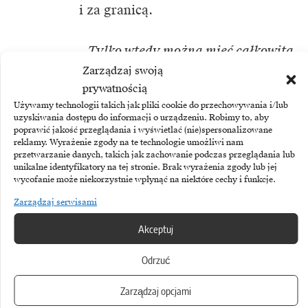
i za granicą.
– Tylko wtedy można mieć całkowitą
Zarządzaj swoją
pewność, że wybrane rozwiązanie
prywatnością
będzie nie tylko doskonale
Używamy technologii takich jak pliki cookie do przechowywania i/lub
zintegrowane z urządzeniami
uzyskiwania dostępu do informacji o urządzeniu. Robimy to, aby
poprawić jakość przeglądania i wyświetlać (nie)spersonalizowane
i systemami produkcji, ale będzie
reklamy. Wyrażenie zgody na te technologie umożliwi nam
przetwarzanie danych, takich jak zachowanie podczas przeglądania lub
także zoptymalizowane
unikalne identyfikatory na tej stronie. Brak wyrażenia zgody lub jej
wycofanie może niekorzystnie wpłynąć na niektóre cechy i funkcje.
pod względem kosztów i wymagań
Zarządzaj serwisami
wynikających z parametrów linii
technologicznych, transportujących
Akceptuj
oraz maszyn produkcyjnych, jak
Odrzuć
i trwałości oraz czytelności samych
Zarządzaj opcjami
etykiet samoprzylepnych
–
zauważa