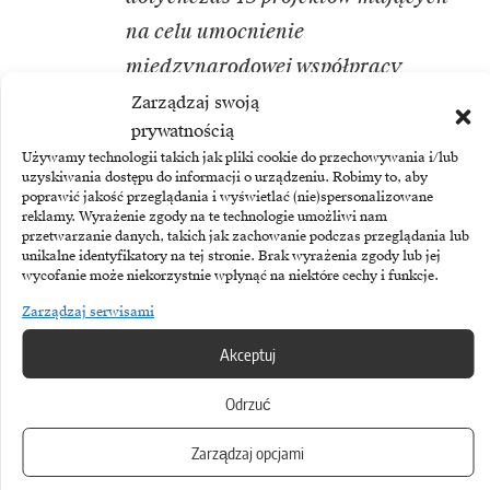
na celu umocnienie
międzynarodowej współpracy
w domenie cyfrowej. Projekty takie
Zarządzaj swoją
prywatnością
są konieczne, lecz ich liczba jest
Używamy technologii takich jak pliki cookie do przechowywania i/lub
niewystarczająca
uzyskiwania dostępu do informacji o urządzeniu. Robimy to, aby
poprawić jakość przeglądania i wyświetlać (nie)spersonalizowane
i nie odzwierciedla potencjału
reklamy. Wyrażenie zgody na te technologie umożliwi nam
przetwarzanie danych, takich jak zachowanie podczas przeglądania lub
regionu. Open RAN to szansa, aby
unikalne identyfikatory na tej stronie. Brak wyrażenia zgody lub jej
Trójmorze uczestniczyło
wycofanie może niekorzystnie wpłynąć na niektóre cechy i funkcje.
w tworzeniu łańcucha wartości
Zarządzaj serwisami
na rynku telekomunikacyjnym
–
Akceptuj
stwierdził przedstawiciel MSZ
Odrzuć
w nagranym przemówieniu
skierowanym do uczestników
Zarządzaj opcjami
dyskusji.