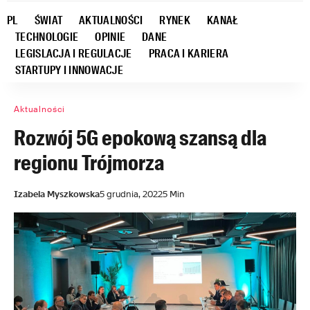
PL
ŚWIAT
AKTUALNOŚCI
RYNEK
KANAŁ
TECHNOLOGIE
OPINIE
DANE
LEGISLACJA I REGULACJE
PRACA I KARIERA
STARTUPY I INNOWACJE
Aktualności
Rozwój 5G epokową szansą dla
regionu Trójmorza
Izabela Myszkowska
5 grudnia, 2022
5 Min