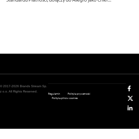
Standardu Płatności, dołączy do Allegro jako Chief…
© 2017-2026 Brands Stream Sp.
z o.o. All Rights Reserved.
Regulamin
Polityka prywatności
Polityka plików cookies