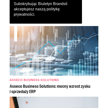
Subskrybując Biuletyn Brandsit
akceptujesz naszą
politykę
prywatności
.
ASSECO BUSINESS SOLUTIONS
Asseco Business Solutions: mocny wzrost zysku
i sprzedaży ERP