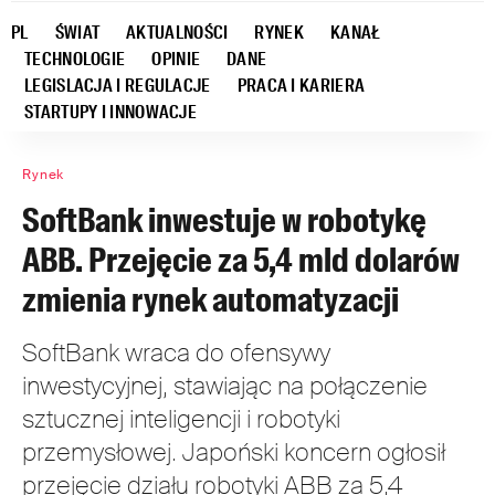
PL
ŚWIAT
AKTUALNOŚCI
RYNEK
KANAŁ
TECHNOLOGIE
OPINIE
DANE
LEGISLACJA I REGULACJE
PRACA I KARIERA
STARTUPY I INNOWACJE
Rynek
SoftBank inwestuje w robotykę
ABB. Przejęcie za 5,4 mld dolarów
zmienia rynek automatyzacji
SoftBank wraca do ofensywy
inwestycyjnej, stawiając na połączenie
sztucznej inteligencji i robotyki
przemysłowej. Japoński koncern ogłosił
przejęcie działu robotyki ABB za 5,4