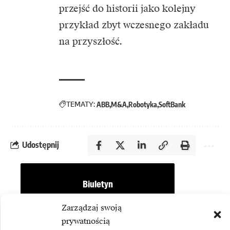
przejść do historii jako kolejny
przykład zbyt wczesnego zakładu
na przyszłość.
TEMATY:
ABB
M&A
Robotyka
SoftBank
Udostępnij
Biuletyn
Dołącz do najlepszego biuletynu w
Zarządzaj swoją
branży ICT!
prywatnością