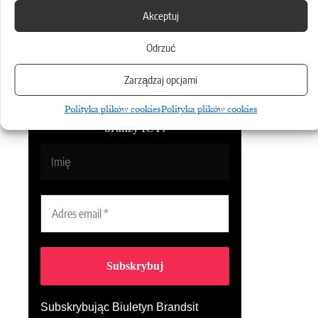
Akceptuj
Udostępnij
Odrzuć
Zarządzaj opcjami
Biuletyn
Polityka plików cookies
Polityka plików cookies
Dołącz do najlepszego biuletynu w
branży ICT!
Subskrybując Biuletyn Brandsit