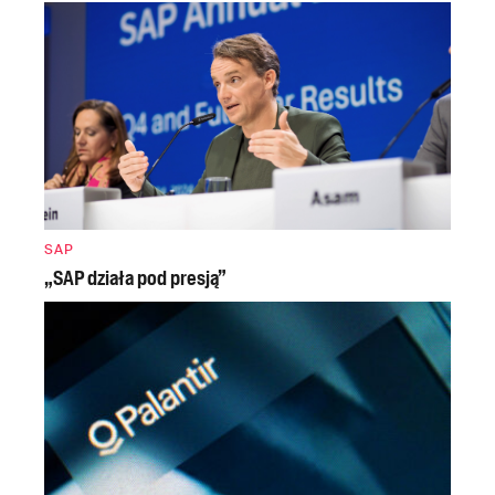
SAP
„SAP działa pod presją”