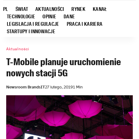
PL
ŚWIAT
AKTUALNOŚCI
RYNEK
KANAŁ
TECHNOLOGIE
OPINIE
DANE
LEGISLACJA I REGULACJE
PRACA I KARIERA
STARTUPY I INNOWACJE
Aktualności
T-Mobile planuje uruchomienie
nowych stacji 5G
Newsroom BrandsIT
27 lutego, 2019
1 Min