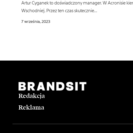
Artur Cyganek to doświadczony manager. W Acronisie ki
Wschodniej. Przez ten czas skutecznie…
7 września, 2023
Redakcja
Reklama