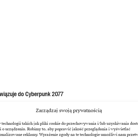
wiązuje do Cyberpunk 2077
ionów euro w rundzie finansowania serii B, aby przyspieszyć globalną
Zarządzaj swoją prywatnością
echnologii takich jak pliki cookie do przechowywania i/lub uzyskiwania dost
i o urządzeniu. Robimy to, aby poprawić jakość przeglądania i wyświetlać
sonalizowane reklamy. Wyrażenie zgody na te technologie umożliwi nam przet