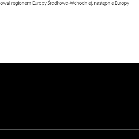
erował regionem Europy Środkowo-Wchodniej, następnie Europy