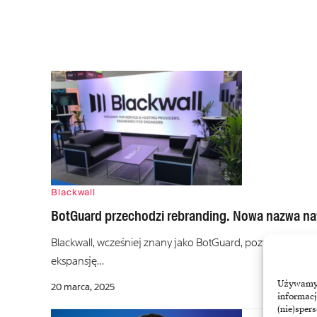
Blackwall
BotGuard przechodzi rebranding. Nowa nazwa na
Blackwall, wcześniej znany jako BotGuard, pozyskał 45 mil
ekspansję…
Używamy t
20 marca, 2025
informacj
(nie)sper