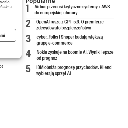
Popularne
tronie.
Airbus przenosi krytyczne systemy z AWS
 funkcje.
do europejskiej chmury
OpenAI rusza z GPT-5.6. O premierze
zdecydowało bezpieczeństwo
ami
cyber_Folks i Shoper budują większą
grupę e-commerce
Nokia zyskuje na boomie AI. Wyniki lepsze
od prognoz
ot
IBM obniża prognozę przychodów. Klienci
wybierają sprzęt AI