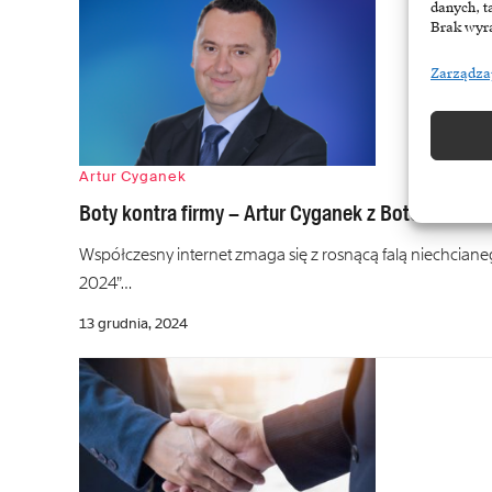
danych, t
Brak wyra
Zarządza
Artur Cyganek
Boty kontra firmy – Artur Cyganek z BotGuard o 
Współczesny internet zmaga się z rosnącą falą niechcia
2024”…
13 grudnia, 2024