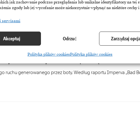
akich jak zachowanie podczas przeglądania lub unikalne identyfikatory na tej s
żenia zgody lub jej wycofanie może niekorzystnie wpłynąć na niektóre cechy i
j serwisami
Akceptuj
Odrzuć
Zarządzaj opcj
Polityka plików cookies
Polityka plików cookies
realnych kosztach złych botów dla przedsiębiorstw
nego ruchu generowanego przez boty. Według raportu Imperva „Bad B