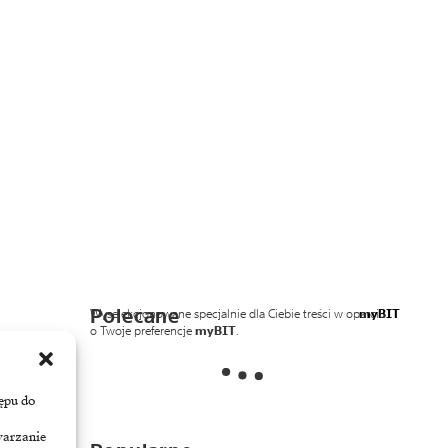
Polecane
Wyselekcjonowane specjalnie dla Ciebie treści w oparciu
myBIT
o Twoje preferencje
myBIT
.
ępu do
warzanie