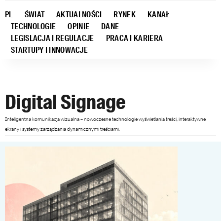
PL
ŚWIAT
AKTUALNOŚCI
RYNEK
KANAŁ
TECHNOLOGIE
OPINIE
DANE
LEGISLACJA I REGULACJE
PRACA I KARIERA
STARTUPY I INNOWACJE
Digital Signage
Inteligentna komunikacja wizualna – nowoczesne technologie wyświetlania treści, interaktywne
ekrany i systemy zarządzania dynamicznymi treściami.