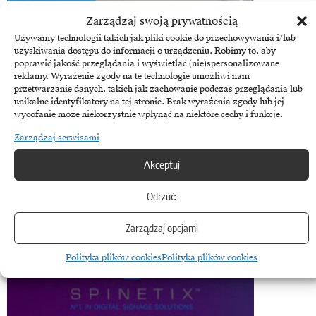
Bravia
Zarządzaj swoją prywatnością
Sony powiększa ofertę monitorów profesjonalnych
Używamy technologii takich jak pliki cookie do przechowywania i/lub
BRAVIA 4K o nową serię EZ20L
uzyskiwania dostępu do informacji o urządzeniu. Robimy to, aby
poprawić jakość przeglądania i wyświetlać (nie)spersonalizowane
Firma Sony zapowiedziała powiększenie rodziny monitorów
reklamy. Wyrażenie zgody na te technologie umożliwi nam
przetwarzanie danych, takich jak zachowanie podczas przeglądania lub
profesjonalnych BRAVIA 4K o nową serię EZ20L, dopełniającą
unikalne identyfikatory na tej stronie. Brak wyrażenia zgody lub jej
kompleksową ofertę monitorów do zastosowań…
wycofanie może niekorzystnie wpłynąć na niektóre cechy i funkcje.
6 listopada, 2023
Zarządzaj serwisami
Akceptuj
Odrzuć
Zarządzaj opcjami
Polityka plików cookies
Polityka plików cookies