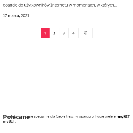
dotarcie do użytkowników Internetu w momentach, w których…
17 marca, 2021
1
2
3
4
Polecane
Wyselekcjonowane specjalnie dla Ciebie treści w oparciu o Twoje preferencje
myBIT
myBIT
.