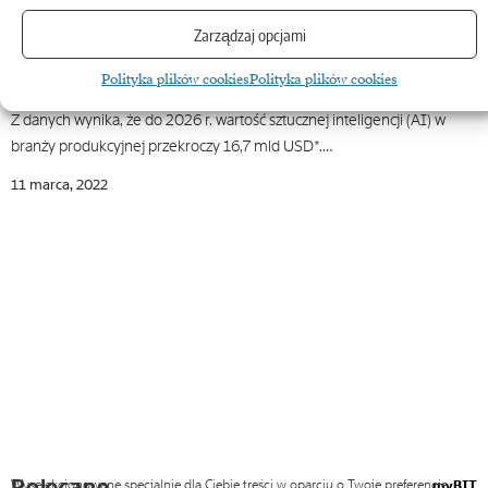
Automatyzacja
Zarządzaj opcjami
Automatyzacja i robotyzacja produkcji z wykorzystaniem
AI w branży EMS
Polityka plików cookies
Polityka plików cookies
Z danych wynika, że do 2026 r. wartość sztucznej inteligencji (AI) w
branży produkcyjnej przekroczy 16,7 mld USD*.…
11 marca, 2022
Polecane
Wyselekcjonowane specjalnie dla Ciebie treści w oparciu o Twoje preferencje
myBIT