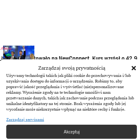
Liftero
Liftero zadebiutowało na NewConnect. Kurs wzrósł o 42,9
proc.
Zarządzaj swoją prywatnością
Używamy technologii takich jak pliki cookie do przechowywania i/lub
30 czerwca, 2026
uzyskiwania dostępu do informacji o urządzeniu. Robimy to, aby
poprawić jakość przeglądania i wyświetlać (nie)spersonalizowane
reklamy. Wyrażenie zgody na te technologie umożliwi nam
przetwarzanie danych, takich jak zachowanie podczas przeglądania lub
unikalne identyfikatory na tej stronie. Brak wyrażenia zgody lub jej
wycofanie może niekorzystnie wpłynąć na niektóre cechy i funkcje.
Zarządzaj serwisami
Akceptuj