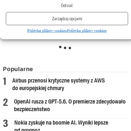
Odrzuć
Zarządzaj opcjami
Polecane
Wyselekcjonowane specjalnie dla Ciebie treści w oparciu o Twoje preferencje
myBIT
myBIT
.
Polityka plików cookies
Polityka plików cookies
Popularne
Airbus przenosi krytyczne systemy z AWS
do europejskiej chmury
OpenAI rusza z GPT-5.6. O premierze zdecydowało
bezpieczeństwo
Nokia zyskuje na boomie AI. Wyniki lepsze
od prognoz