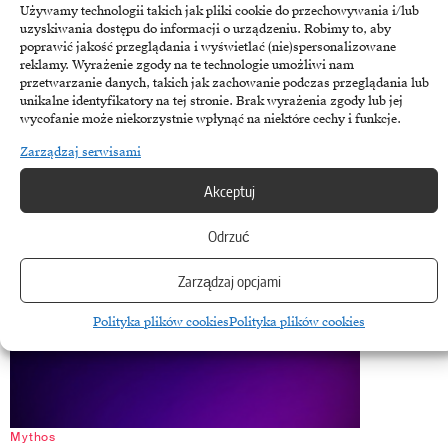
Koniec inwestycji w AI dla wizerunku. Lekcja z Claude
Używamy technologii takich jak pliki cookie do przechowywania i/lub
uzyskiwania dostępu do informacji o urządzeniu. Robimy to, aby
Mythos
poprawić jakość przeglądania i wyświetlać (nie)spersonalizowane
reklamy. Wyrażenie zgody na te technologie umożliwi nam
Raport Międzynarodowego Funduszu Walutowego w sprawie modelu
przetwarzanie danych, takich jak zachowanie podczas przeglądania lub
„Claude Mythos Preview” od Anthropic brutalnie redefiniuje pojęcie
unikalne identyfikatory na tej stronie. Brak wyrażenia zgody lub jej
wycofanie może niekorzystnie wpłynąć na niektóre cechy i funkcje.
długu technologicznego w…
Zarządzaj serwisami
15 maja, 2026
Akceptuj
Odrzuć
Zarządzaj opcjami
Polityka plików cookies
Polityka plików cookies
Mythos