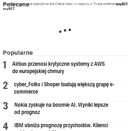
Polecane
Wyselekcjonowane specjalnie dla Ciebie treści w oparciu o Twoje preferencje
myBIT
myBIT
.
Popularne
Airbus przenosi krytyczne systemy z AWS
do europejskiej chmury
cyber_Folks i Shoper budują większą grupę e-
commerce
Nokia zyskuje na boomie AI. Wyniki lepsze
od prognoz
IBM obniża prognozę przychodów. Klienci