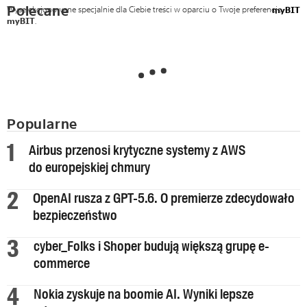
Polecane
Wyselekcjonowane specjalnie dla Ciebie treści w oparciu o Twoje preferencje
myBIT
myBIT
.
Popularne
Airbus przenosi krytyczne systemy z AWS
do europejskiej chmury
OpenAI rusza z GPT-5.6. O premierze zdecydowało
bezpieczeństwo
cyber_Folks i Shoper budują większą grupę e-
commerce
Nokia zyskuje na boomie AI. Wyniki lepsze