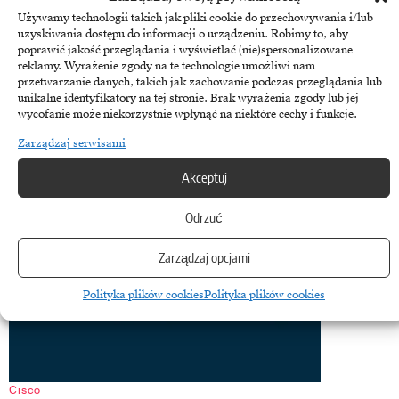
CRM
Używamy technologii takich jak pliki cookie do przechowywania i/lub
Wojna o tron CRM: Czy nowi gracze, jak ServiceNow,
uzyskiwania dostępu do informacji o urządzeniu. Robimy to, aby
poprawić jakość przeglądania i wyświetlać (nie)spersonalizowane
mogą zagrozić dominacji Salesforce?
reklamy. Wyrażenie zgody na te technologie umożliwi nam
przetwarzanie danych, takich jak zachowanie podczas przeglądania lub
Rynek oprogramowania do zarządzania relacjami z klientem (CRM),
unikalne identyfikatory na tej stronie. Brak wyrażenia zgody lub jej
warty w 2024 roku ponad 80 miliardów dolarów, od ponad…
wycofanie może niekorzystnie wpłynąć na niektóre cechy i funkcje.
26 sierpnia, 2025
Zarządzaj serwisami
Akceptuj
Odrzuć
Zarządzaj opcjami
Polityka plików cookies
Polityka plików cookies
Cisco