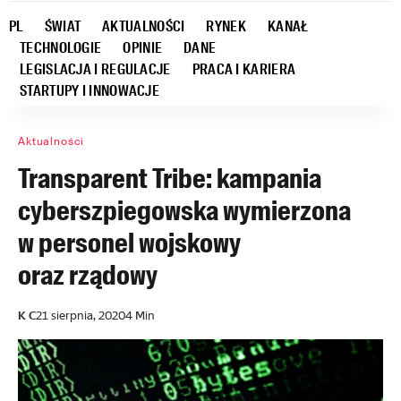
PL
ŚWIAT
AKTUALNOŚCI
RYNEK
KANAŁ
TECHNOLOGIE
OPINIE
DANE
LEGISLACJA I REGULACJE
PRACA I KARIERA
STARTUPY I INNOWACJE
Aktualności
Transparent Tribe: kampania
cyberszpiegowska wymierzona
w personel wojskowy
oraz rządowy
K C
21 sierpnia, 2020
4 Min