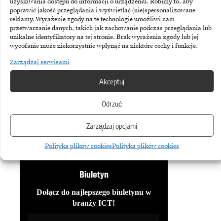
uzyskiwania dostępu do informacji o urządzeniu. Robimy to, aby
poprawić jakość przeglądania i wyświetlać (nie)spersonalizowane
z firmy Kaspersky.
reklamy. Wyrażenie zgody na te technologie umożliwi nam
przetwarzanie danych, takich jak zachowanie podczas przeglądania lub
unikalne identyfikatory na tej stronie. Brak wyrażenia zgody lub jej
wycofanie może niekorzystnie wpłynąć na niektóre cechy i funkcje.
Zarządzaj serwisami
TEMATY:
Cyberbezpieczeństwo
Kaspersky Lab
Akceptuj
Microsoft
Mikrofon
Phishing
Rozwiązania programowania
Odrzuć
Zarządzaj opcjami
Udostępnij
Polityka plików cookies
Polityka plików cookies
Biuletyn
Dołącz do najlepszego biuletynu w
branży ICT!