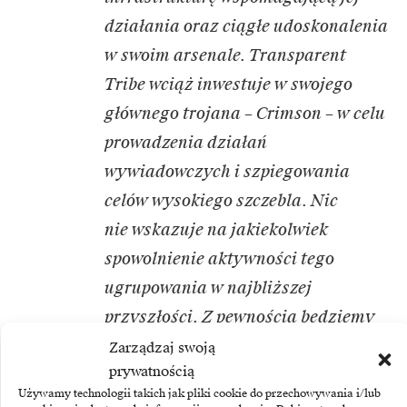
działania oraz ciągłe udoskonalenia
w swoim arsenale. Transparent
Tribe wciąż inwestuje w swojego
głównego trojana – Crimson – w celu
prowadzenia działań
wywiadowczych i szpiegowania
celów wysokiego szczebla. Nic
nie wskazuje na jakiekolwiek
spowolnienie aktywności tego
ugrupowania w najbliższej
przyszłości. Z pewnością będziemy
monitorowali jego działania
–
Zarządzaj swoją
prywatnością
powiedział Giampaolo Dedola,
Używamy technologii takich jak pliki cookie do przechowywania i/lub
ekspert ds. cyberbezpieczeństwa