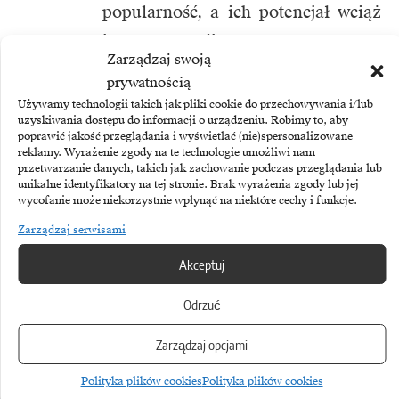
popularność, a ich potencjał wciąż
jest rozwijany. Zapraszamy
Zarządzaj swoją
wszystkich zainteresowanych
prywatnością
do sprawdzenia xr.+który został
Używamy technologii takich jak pliki cookie do przechowywania i/lub
uzyskiwania dostępu do informacji o urządzeniu. Robimy to, aby
zbudowany przez agencję
lunx.xyz
poprawić jakość przeglądania i wyświetlać (nie)spersonalizowane
! Jeśli rozważacie
reklamy. Wyrażenie zgody na te technologie umożliwi nam
przetwarzanie danych, takich jak zachowanie podczas przeglądania lub
nad wykorzystaniem WebAR
unikalne identyfikatory na tej stronie. Brak wyrażenia zgody lub jej
wycofanie może niekorzystnie wpłynąć na niektóre cechy i funkcje.
w waszym przedsięwzięciu i macie
Zarządzaj serwisami
pytania, napiszcie do nas – chętnie
Akceptuj
doradzimy i pomożemy wybrać
najlepszą opcję dla was.
Odrzuć
Zarządzaj opcjami
Polityka plików cookies
Polityka plików cookies