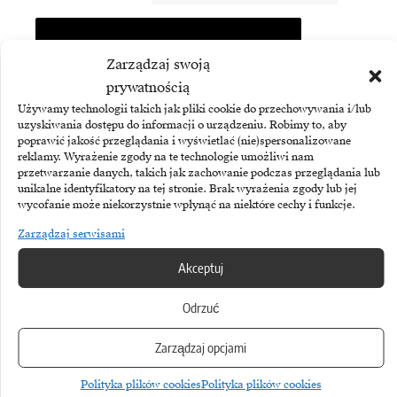
Biuletyn
Zarządzaj swoją
prywatnością
Dołącz do najlepszego biuletynu w
branży ICT!
Używamy technologii takich jak pliki cookie do przechowywania i/lub
uzyskiwania dostępu do informacji o urządzeniu. Robimy to, aby
poprawić jakość przeglądania i wyświetlać (nie)spersonalizowane
reklamy. Wyrażenie zgody na te technologie umożliwi nam
przetwarzanie danych, takich jak zachowanie podczas przeglądania lub
unikalne identyfikatory na tej stronie. Brak wyrażenia zgody lub jej
wycofanie może niekorzystnie wpłynąć na niektóre cechy i funkcje.
Zarządzaj serwisami
Akceptuj
Odrzuć
Subskrybując Biuletyn Brandsit
Zarządzaj opcjami
akceptujesz naszą
politykę
prywatności
.
Polityka plików cookies
Polityka plików cookies