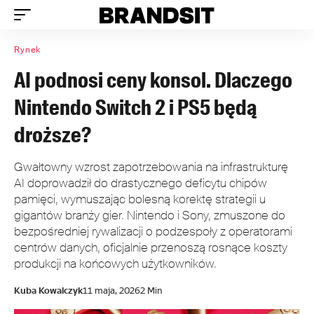
Rynek
AI podnosi ceny konsol. Dlaczego
Nintendo Switch 2 i PS5 będą
droższe?
Gwałtowny wzrost zapotrzebowania na infrastrukturę
AI doprowadził do drastycznego deficytu chipów
pamięci, wymuszając bolesną korektę strategii u
gigantów branży gier. Nintendo i Sony, zmuszone do
bezpośredniej rywalizacji o podzespoły z operatorami
centrów danych, oficjalnie przenoszą rosnące koszty
produkcji na końcowych użytkowników.
Kuba Kowalczyk
11 maja, 2026
2 Min