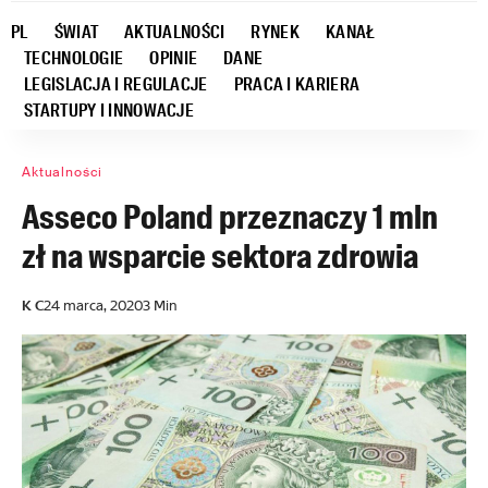
PL
ŚWIAT
AKTUALNOŚCI
RYNEK
KANAŁ
TECHNOLOGIE
OPINIE
DANE
LEGISLACJA I REGULACJE
PRACA I KARIERA
STARTUPY I INNOWACJE
Aktualności
Asseco Poland przeznaczy 1 mln
zł na wsparcie sektora zdrowia
K C
24 marca, 2020
3 Min