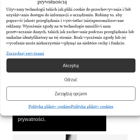
prywatnością
Biuletyn
Używamy technologii takich jak pliki cookie do przechowywania i/lub
uzyskiwania dostępu do informacji o urządzeniu. Robimy to, aby
Dołącz do najlepszego biuletynu w
poprawić jakość przeglądania i wyświetlać (nie)spersonalizowane
reklamy. Wyrażenie zgody na te technologie umożliwi nam
branży ICT!
przetwarzanie danych, takich jak zachowanie podczas przeglądania lub
unikalne identyfikatory na tej stronie. Brak wyrażenia zgody lub jej
wycofanie może niekorzystnie wpłynąć na niektóre cechy i funkcje.
Zarządzaj serwisami
Akceptuj
Odrzuć
Zarządzaj opcjami
Subskrybując Biuletyn Brandsit
Polityka plików cookies
Polityka plików cookies
akceptujesz naszą
politykę
prywatności
.