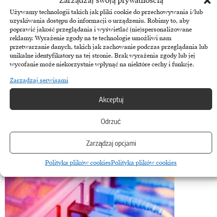
Zarządzaj swoją prywatnością
Nowa era pracy, definiowana przez elastyczność, cyfryzację i zdalne
Używamy technologii takich jak pliki cookie do przechowywania i/lub
modele, zmienia fundamentalnie sposób funkcjonowania firm i życie
uzyskiwania dostępu do informacji o urządzeniu. Robimy to, aby
poprawić jakość przeglądania i wyświetlać (nie)spersonalizowane
zawodowe…
reklamy. Wyrażenie zgody na te technologie umożliwi nam
przetwarzanie danych, takich jak zachowanie podczas przeglądania lub
10 czerwca, 2024
unikalne identyfikatory na tej stronie. Brak wyrażenia zgody lub jej
wycofanie może niekorzystnie wpłynąć na niektóre cechy i funkcje.
Usługi zarządzane
Zarządzaj serwisami
AI to cyberbroń obosieczna – wywiad z Bartoszem
Majewskim, Codibly, SoDA
Akceptuj
W dzisiejszym świecie, który coraz bardziej opiera się na technologii,
Odrzuć
zagadnienia związane z cyberbezpieczeństwem i ekspansją firm IT…
Zarządzaj opcjami
19 października, 2023
Polityka plików cookies
Polityka plików cookies