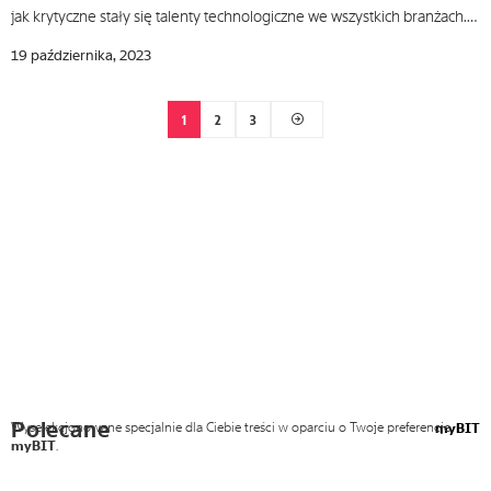
jak krytyczne stały się talenty technologiczne we wszystkich branżach.…
19 października, 2023
1
2
3
Polecane
Wyselekcjonowane specjalnie dla Ciebie treści w oparciu o Twoje preferencje
myBIT
myBIT
.