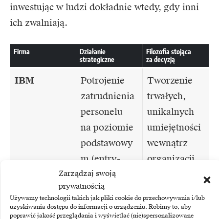
inwestując w ludzi dokładnie wtedy, gdy inni
ich zwalniają.
Firma
Działanie
Filozofia stojąca
strategiczne
za decyzją
IBM
Potrojenie
Tworzenie
zatrudnienia
trwałych,
personelu
unikalnych
na poziomie
umiejętności
podstawowy
wewnątrz
m (entry-
organizacji
Zarządzaj swoją
level).
i budowanie
prywatnością
długotermin
Używamy technologii takich jak pliki cookie do przechowywania i/lub
owej
uzyskiwania dostępu do informacji o urządzeniu. Robimy to, aby
poprawić jakość przeglądania i wyświetlać (nie)spersonalizowane