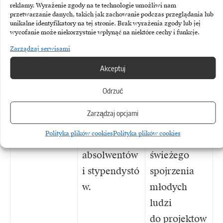
wartości,
reklamy. Wyrażenie zgody na te technologie umożliwi nam
przetwarzanie danych, takich jak zachowanie podczas przeglądania lub
zamiast
unikalne identyfikatory na tej stronie. Brak wyrażenia zgody lub jej
wycofanie może niekorzystnie wpłynąć na niektóre cechy i funkcje.
szukania
chwilowych
Zarządzaj serwisami
oszczędności
Akceptuj
.
Odrzuć
Salesforce
Rekrutacja
Wykorzystan
Zarządzaj opcjami
1000 świeżo
ie
Polityka plików cookies
Polityka plików cookies
upieczonych
unikalnego,
absolwentów
świeżego
i stypendystó
spojrzenia
w.
młodych
ludzi
do projektow